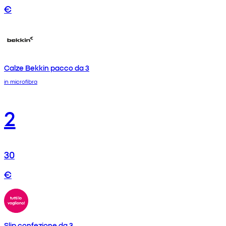
€
Calze Bekkin pacco da 3
in microfibra
2
30
€
Slip confezione da 3