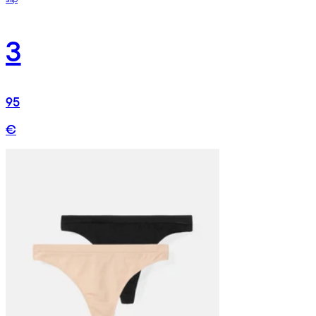
3
95
€