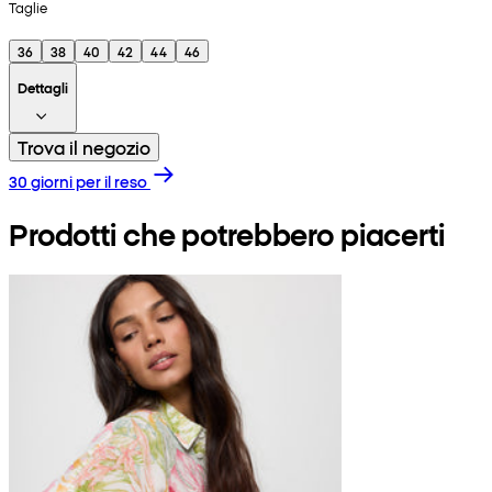
Taglie
36
38
40
42
44
46
Dettagli
Trova il negozio
30 giorni per il reso
Prodotti che potrebbero piacerti