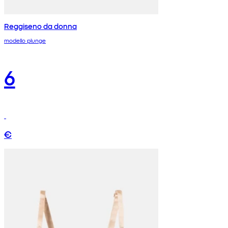
Reggiseno da donna
modello plunge
6
€