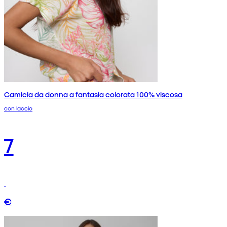
Camicia da donna a fantasia colorata 100% viscosa
con laccio
7
€