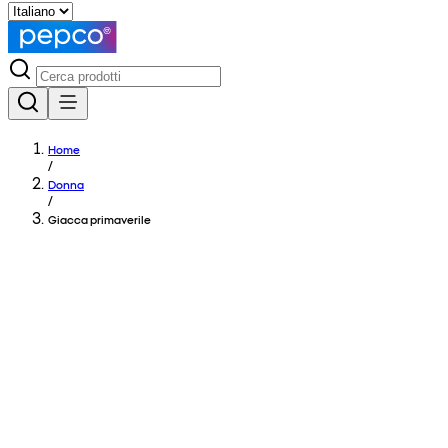
Home
/
Donna
/
Giacca primaverile