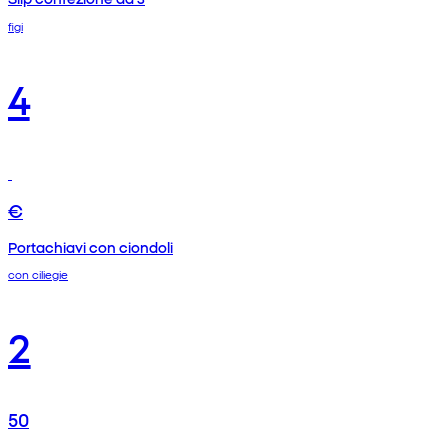
figi
4
€
Portachiavi con ciondoli
con ciliegie
2
50