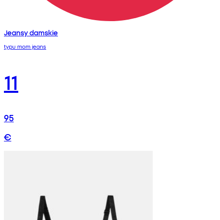
Jeansy damskie
typu mom jeans
11
95
€