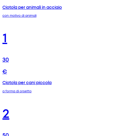
Ciotola per animali in acciaio
con motivo di animali
1
30
€
Ciotola per cani piccola
a forma di orsetto
2
50