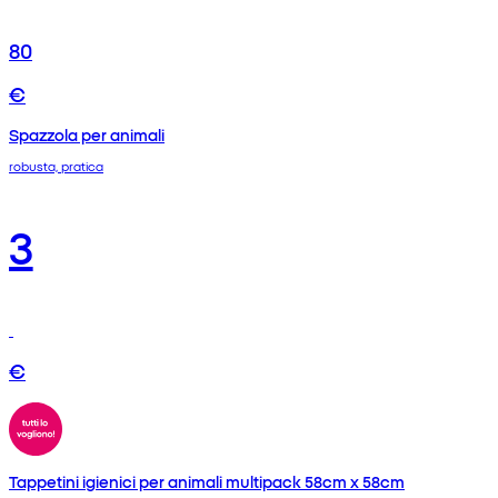
80
€
Spazzola per animali
robusta, pratica
3
€
Tappetini igienici per animali multipack 58cm x 58cm