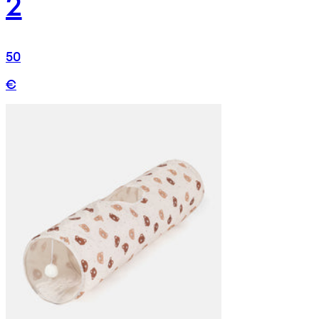
2
50
€