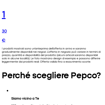
1
30
€
I prodotti mostrati sono un'anteprima dell'offerta in arrivo e saranno
gradualmente disponibili nei negozi. L'offerta in negozio può variare in termini di
prezzo, quantità e disponibilità del prodotto (alcuni articoli saranno disponibili
solo in alcune località). Le foto mostrano design di esempio e possono differire
leggermente dai prodotti reali. Offerta valida fino a esaurimento scorte.
Perché scegliere Pepco?
Siamo vicino a Te