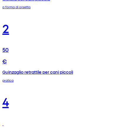
a forma di orsetto
2
50
€
Guinzaglio retrattile per cani piccoli
pratica
4