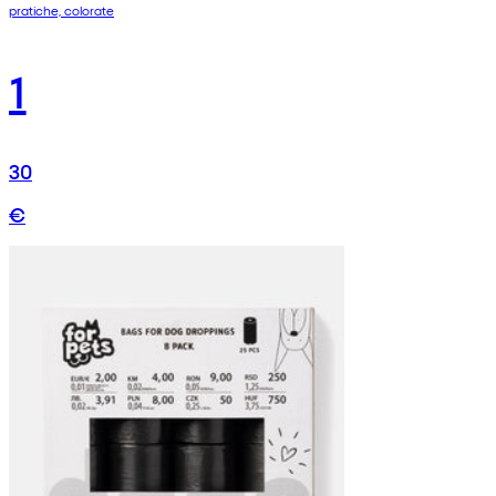
pratiche, colorate
1
30
€