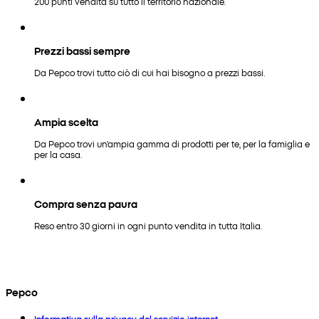
200 punti vendita su tutto il territorio nazionale.
Prezzi bassi sempre
Da Pepco trovi tutto ciò di cui hai bisogno a prezzi bassi.
Ampia scelta
Da Pepco trovi un'ampia gamma di prodotti per te, per la famiglia e
per la casa.
Compra senza paura
Reso entro 30 giorni in ogni punto vendita in tutta Italia.
Pepco
Informativa sulla privacy del servizio internet