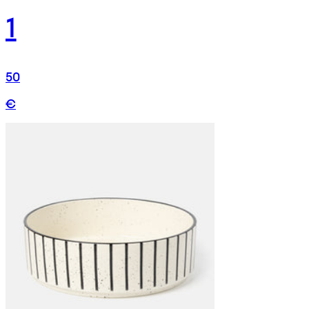
1
50
€