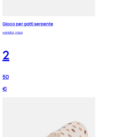
Gioco per gatti serpente
variata, rosa
2
50
€