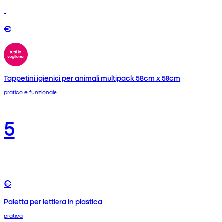
€
Tappetini igienici per animali multipack 58cm x 58cm
pratico e funzionale
5
€
Paletta per lettiera in plastica
pratica