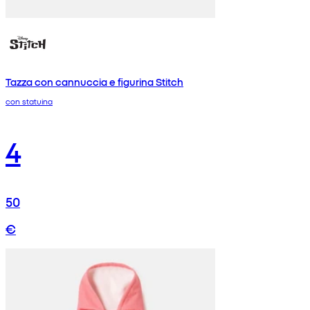
Tazza con cannuccia e figurina Stitch
con statuina
4
50
€