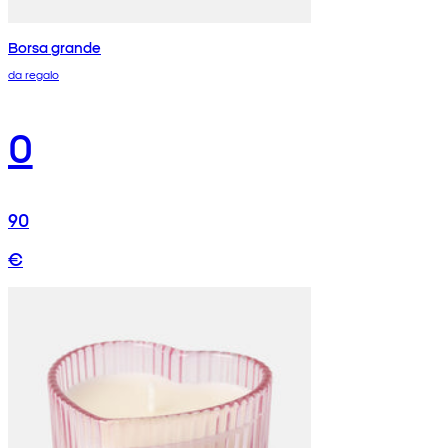
Borsa grande
da regalo
0
90
€