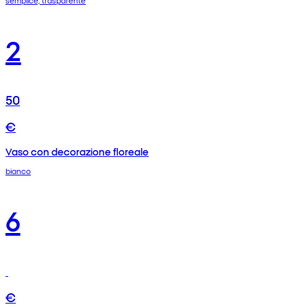
semplice, trasparente
2
50
€
Vaso con decorazione floreale
bianco
6
€