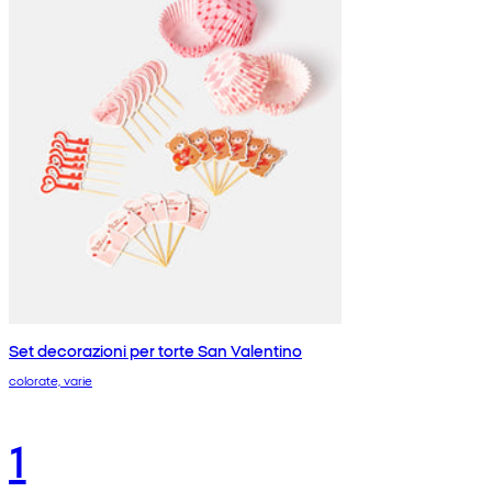
Set decorazioni per torte San Valentino
colorate, varie
1