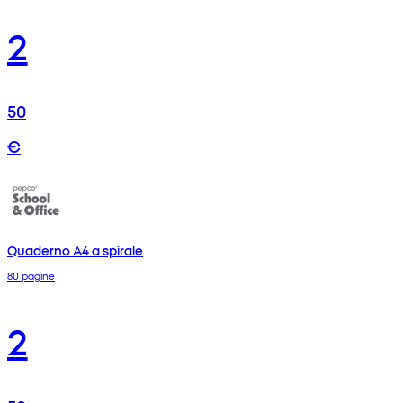
2
50
€
Quaderno A4 a spirale
80 pagine
2