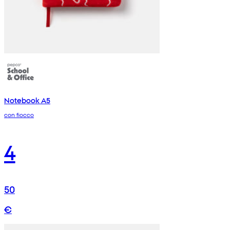
Notebook A5
con fiocco
4
50
€