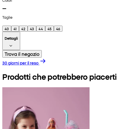
Colori
Taglie
40
41
42
43
44
45
46
Dettagli
Trova il negozio
30 giorni per il reso
Prodotti che potrebbero piacerti