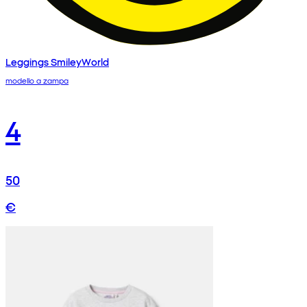
Leggings SmileyWorld
modello a zampa
4
50
€