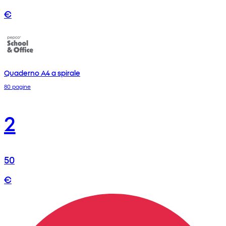
€
Quaderno A4 a spirale
80 pagine
2
50
€