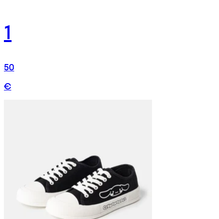
1
50
€