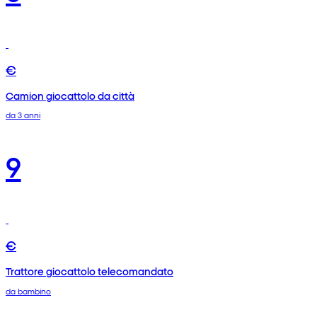
€
Camion giocattolo da città
da 3 anni
9
€
Trattore giocattolo telecomandato
da bambino