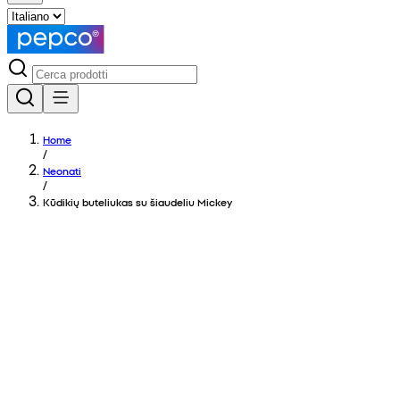
Home
/
Neonati
/
Kūdikių buteliukas su šiaudeliu Mickey