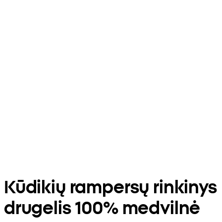
Kūdikių rampersų rinkinys
drugelis 100% medvilnė