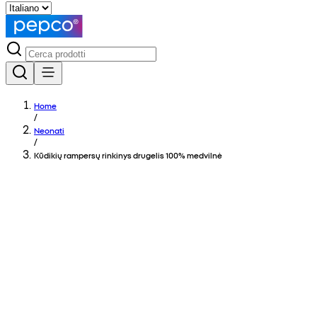
Home
/
Neonati
/
Kūdikių rampersų rinkinys drugelis 100% medvilnė