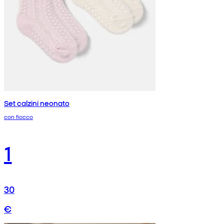
Set calzini neonato
con fiocco
1
30
€