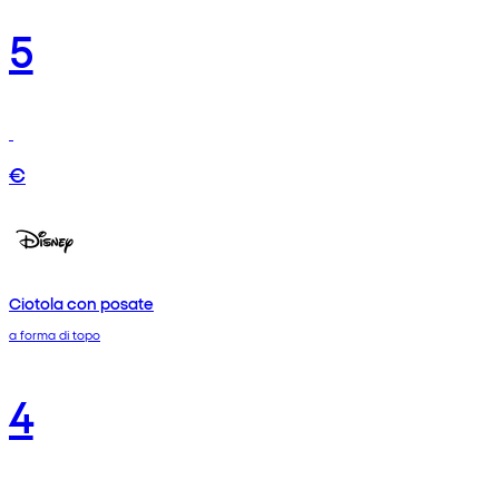
5
€
Ciotola con posate
a forma di topo
4