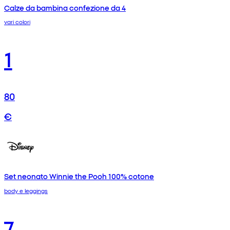
Calze da bambina confezione da 4
vari colori
1
80
€
Set neonato Winnie the Pooh 100% cotone
body e leggings
7