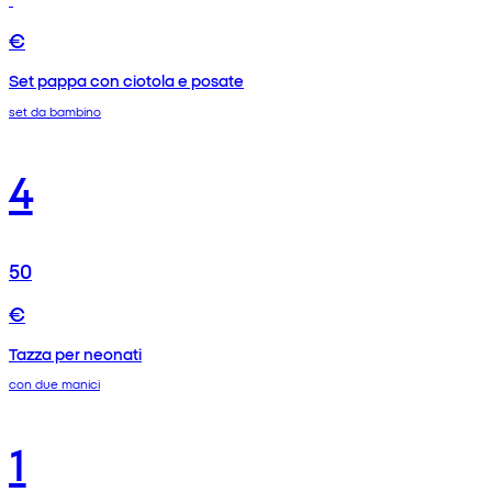
€
Set pappa con ciotola e posate
set da bambino
4
50
€
Tazza per neonati
con due manici
1