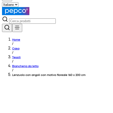
Home
/
Casa
/
Tessili
/
Biancheria da letto
/
Lenzuolo con angoli con motivo floreale 160 x 200 cm