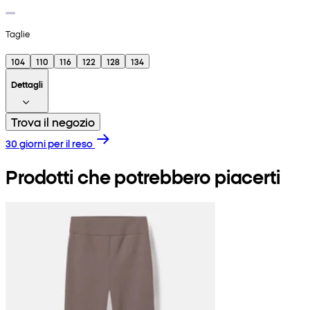
Taglie
104
110
116
122
128
134
Dettagli
Trova il negozio
30 giorni per il reso
Prodotti che potrebbero piacerti