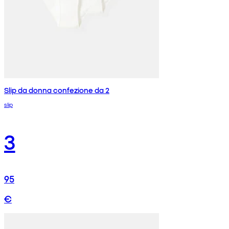
Slip da donna confezione da 2
slip
3
95
€