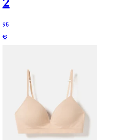
2
95
€