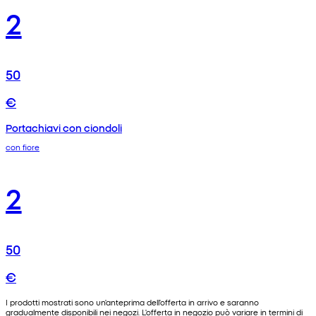
2
50
€
Portachiavi con ciondoli
con fiore
2
50
€
I prodotti mostrati sono un'anteprima dell'offerta in arrivo e saranno
gradualmente disponibili nei negozi. L'offerta in negozio può variare in termini di