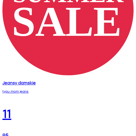
Jeansy damskie
typu mom jeans
11
95