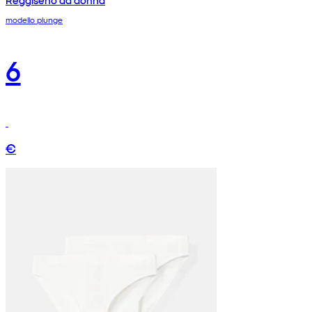
Reggiseno da donna
modello plunge
6
€