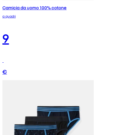
Camicia da uomo 100% cotone
a quadri
9
€