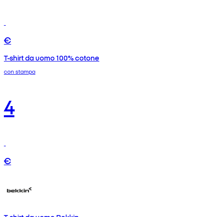
€
T-shirt da uomo 100% cotone
con stampa
4
€
T-shirt da uomo Bekkin