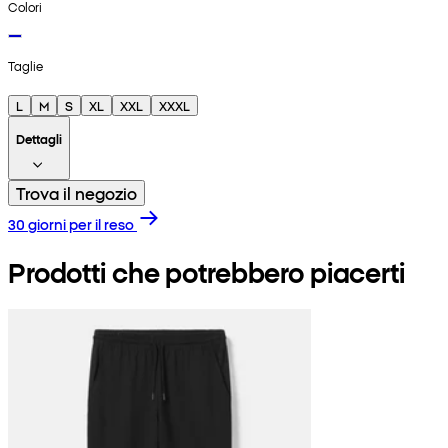
Colori
Taglie
L
M
S
XL
XXL
XXXL
Dettagli
Trova il negozio
30 giorni per il reso
Prodotti che potrebbero piacerti