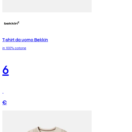
T-shirt da uomo Bekkin
in 100% cotone
6
€