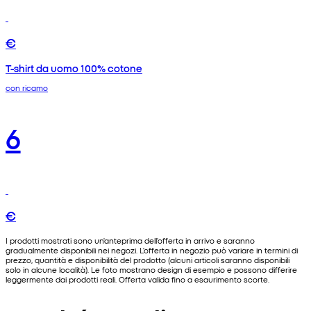
€
T-shirt da uomo 100% cotone
con ricamo
6
€
I prodotti mostrati sono un'anteprima dell'offerta in arrivo e saranno
gradualmente disponibili nei negozi. L'offerta in negozio può variare in termini di
prezzo, quantità e disponibilità del prodotto (alcuni articoli saranno disponibili
solo in alcune località). Le foto mostrano design di esempio e possono differire
leggermente dai prodotti reali. Offerta valida fino a esaurimento scorte.