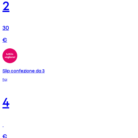
2
30
€
Slip confezione da 3
figi
4
€