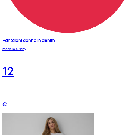
Pantaloni donna in denim
modello skinny
12
€