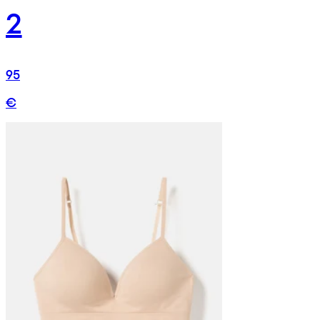
2
95
€