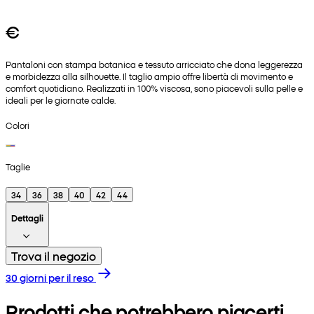
€
Pantaloni con stampa botanica e tessuto arricciato che dona leggerezza
e morbidezza alla silhouette. Il taglio ampio offre libertà di movimento e
comfort quotidiano. Realizzati in 100% viscosa, sono piacevoli sulla pelle e
ideali per le giornate calde.
Colori
Taglie
34
36
38
40
42
44
Dettagli
Trova il negozio
30 giorni per il reso
Prodotti che potrebbero piacerti