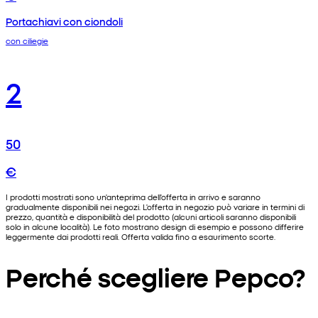
Portachiavi con ciondoli
con ciliegie
2
50
€
I prodotti mostrati sono un'anteprima dell'offerta in arrivo e saranno
gradualmente disponibili nei negozi. L'offerta in negozio può variare in termini di
prezzo, quantità e disponibilità del prodotto (alcuni articoli saranno disponibili
solo in alcune località). Le foto mostrano design di esempio e possono differire
leggermente dai prodotti reali. Offerta valida fino a esaurimento scorte.
Perché scegliere Pepco?