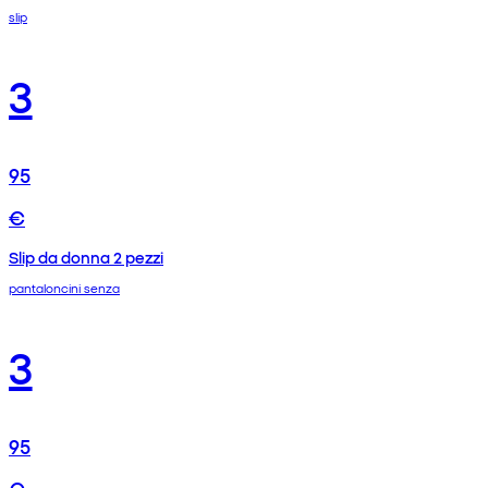
slip
3
95
€
Slip da donna 2 pezzi
pantaloncini senza
3
95
€