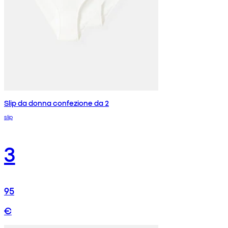
Slip da donna confezione da 2
slip
3
95
€