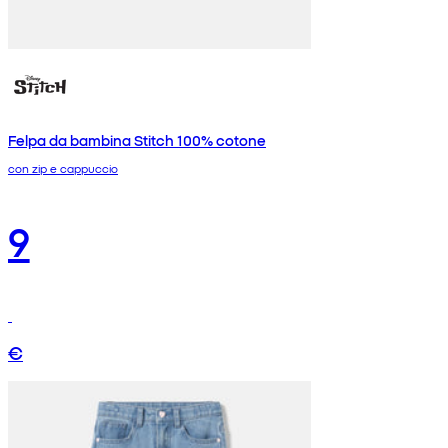
Felpa da bambina Stitch 100% cotone
con zip e cappuccio
9
€