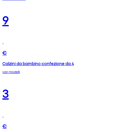
9
€
Calzini da bambino confezione da 4
vari modelli
3
€