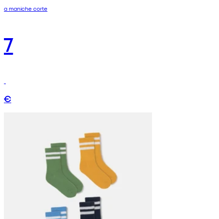
a maniche corte
7
€