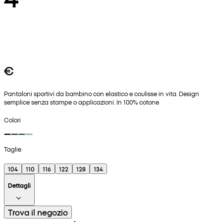
€
Pantaloni sportivi da bambino con elastico e coulisse in vita. Design
semplice senza stampe o applicazioni. In 100% cotone
Colori
Taglie
104
110
116
122
128
134
Dettagli
Trova il negozio