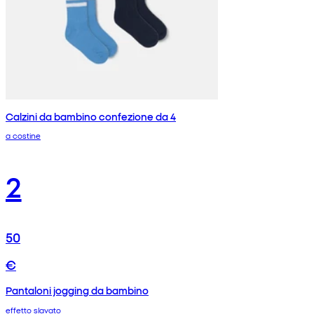
Calzini da bambino confezione da 4
a costine
2
50
€
Pantaloni jogging da bambino
effetto slavato