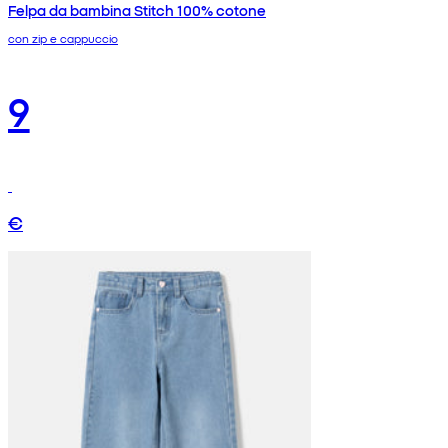
Felpa da bambina Stitch 100% cotone
con zip e cappuccio
9
€