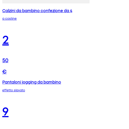
Calzini da bambino confezione da 4
a costine
2
50
€
Pantaloni jogging da bambino
effetto slavato
9