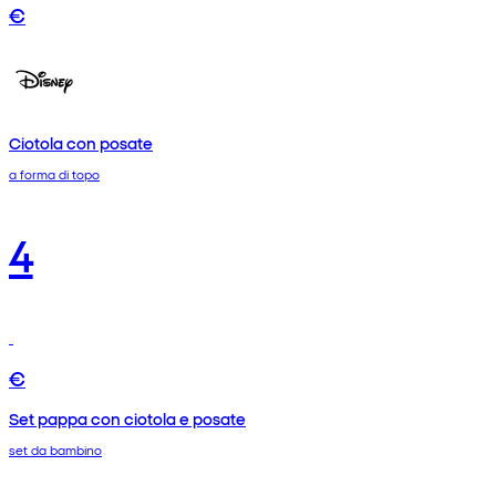
€
Ciotola con posate
a forma di topo
4
€
Set pappa con ciotola e posate
set da bambino