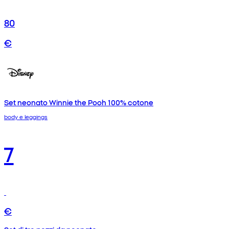
80
€
Set neonato Winnie the Pooh 100% cotone
body e leggings
7
€