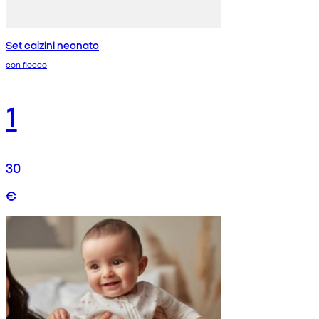
Set calzini neonato
con fiocco
1
30
€