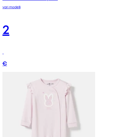
vari modelli
2
€