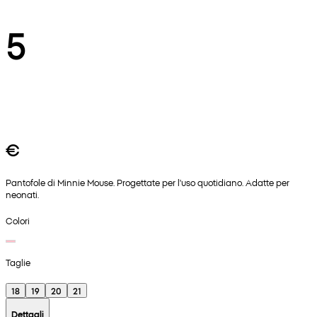
5
€
Pantofole di Minnie Mouse. Progettate per l'uso quotidiano. Adatte per
neonati.
Colori
Taglie
18
19
20
21
Dettagli