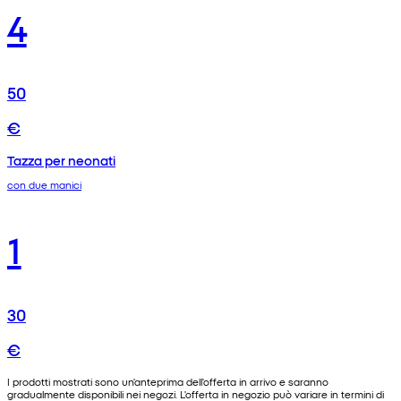
4
50
€
Tazza per neonati
con due manici
1
30
€
I prodotti mostrati sono un'anteprima dell'offerta in arrivo e saranno
gradualmente disponibili nei negozi. L'offerta in negozio può variare in termini di