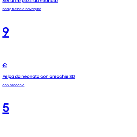
Set di tre pezzi da neonato
body, tutina e bavaglino
9
€
Felpa da neonato con orecchie 3D
con orecchie
5