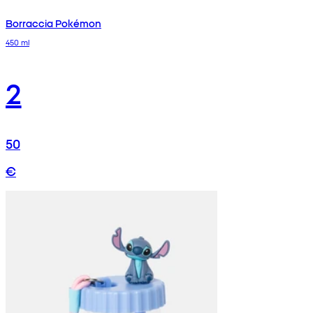
Borraccia Pokémon
450 ml
2
50
€