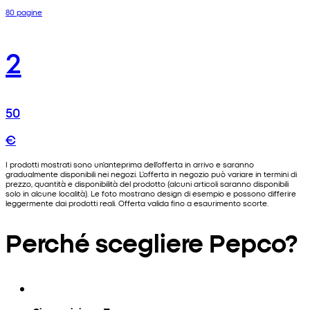
80 pagine
2
50
€
I prodotti mostrati sono un'anteprima dell'offerta in arrivo e saranno
gradualmente disponibili nei negozi. L'offerta in negozio può variare in termini di
prezzo, quantità e disponibilità del prodotto (alcuni articoli saranno disponibili
solo in alcune località). Le foto mostrano design di esempio e possono differire
leggermente dai prodotti reali. Offerta valida fino a esaurimento scorte.
Perché scegliere Pepco?