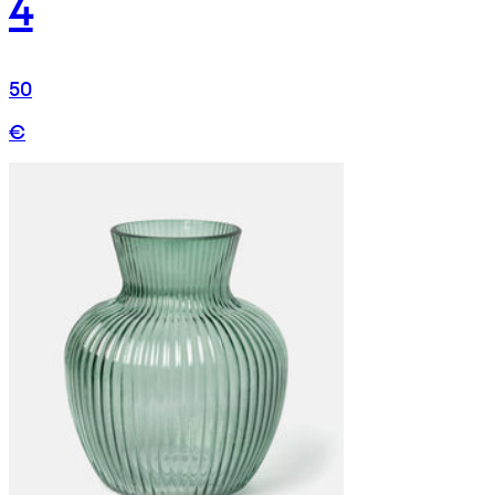
4
50
€