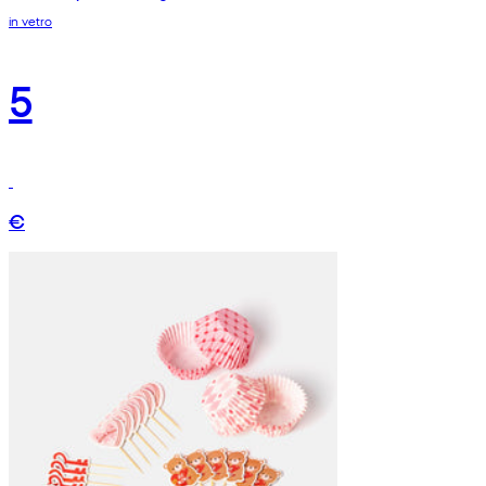
in vetro
5
€