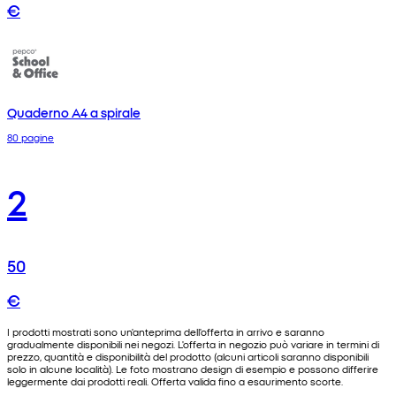
€
Quaderno A4 a spirale
80 pagine
2
50
€
I prodotti mostrati sono un'anteprima dell'offerta in arrivo e saranno
gradualmente disponibili nei negozi. L'offerta in negozio può variare in termini di
prezzo, quantità e disponibilità del prodotto (alcuni articoli saranno disponibili
solo in alcune località). Le foto mostrano design di esempio e possono differire
leggermente dai prodotti reali. Offerta valida fino a esaurimento scorte.