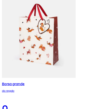
Borsa grande
da regalo
0