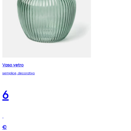
Vaso vetro
semplice, decorativo
6
€