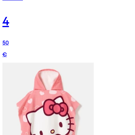
4
50
€