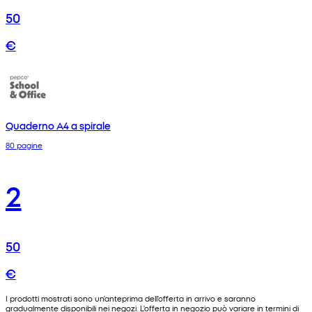
50
€
Quaderno A4 a spirale
80 pagine
2
50
€
I prodotti mostrati sono un'anteprima dell'offerta in arrivo e saranno
gradualmente disponibili nei negozi. L'offerta in negozio può variare in termini di