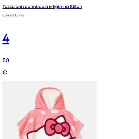
Tazza con cannuccia e figurina Stitch
con statuina
4
50
€