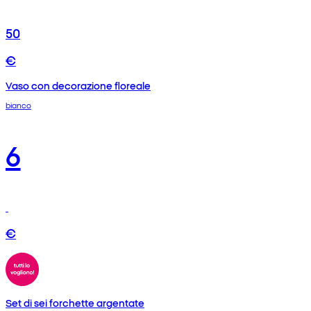
50
€
Vaso con decorazione floreale
bianco
6
€
Set di sei forchette argentate