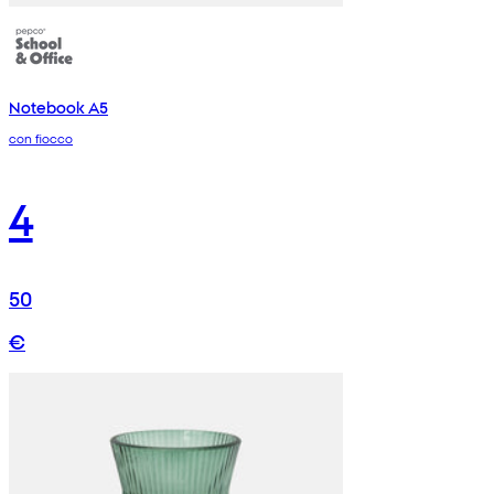
Notebook A5
con fiocco
4
50
€