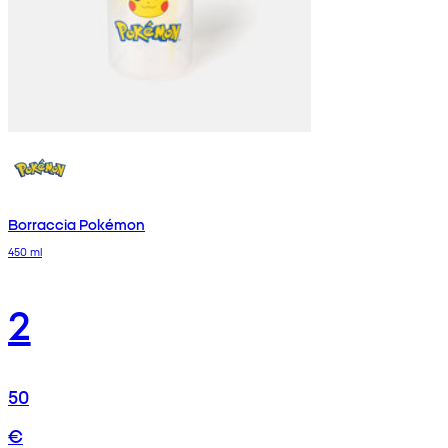
Borraccia Pokémon
450 ml
2
50
€