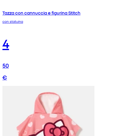
Tazza con cannuccia e figurina Stitch
con statuina
4
50
€