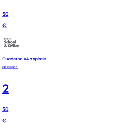
50
€
Quaderno A4 a spirale
80 pagine
2
50
€