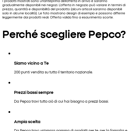
I prodotti mostrati sono un'anteprima dell'offerta in arrivo e saranno
gradualmente disponibili nei negozi. L'offerta in negozio può variare in termini di
prezzo, quantità e disponibilità del prodotto (alcuni articoli saranno disponibili
solo in alcune località). Le foto mostrano design di esempio e possono differire
leggermente dai prodotti reali. Offerta valida fino a esaurimento scorte.
Perché scegliere Pepco?
Siamo vicino a Te
200 punti vendita su tutto il territorio nazionale.
Prezzi bassi sempre
Da Pepco trovi tutto ciò di cui hai bisogno a prezzi bassi.
Ampia scelta
Da Pepco trovi un'ampia gamma di prodotti per te, per la famiglia e