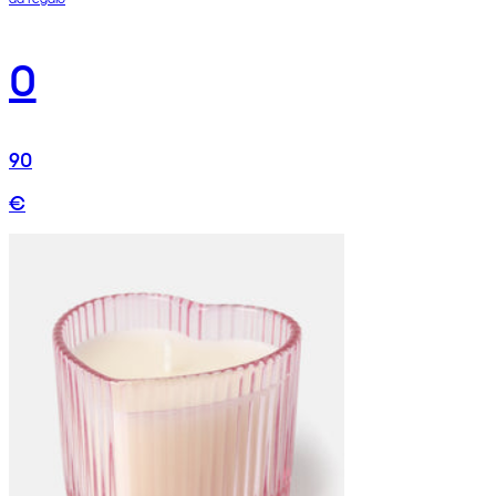
0
90
€