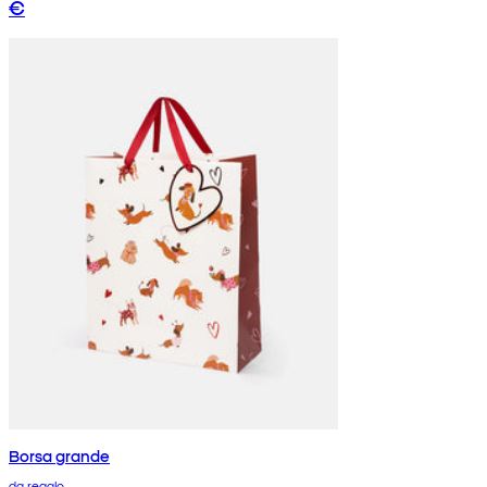
€
Borsa grande
da regalo