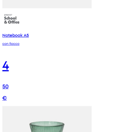
Notebook A5
con fiocco
4
50
€