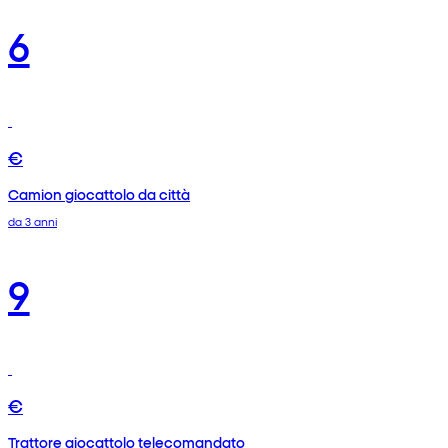
6
€
Camion giocattolo da città
da 3 anni
9
€
Trattore giocattolo telecomandato