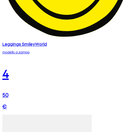
Leggings SmileyWorld
modello a zampa
4
50
€