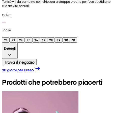
Tenisówki da bambina con chiusura a strappo. Adatte per l'uso quotidiano
e le attività casual.
Colori
Taglie
22
23
24
25
26
27
28
29
30
31
Dettagli
Trova il negozio
30 giorni per il reso
Prodotti che potrebbero piacerti