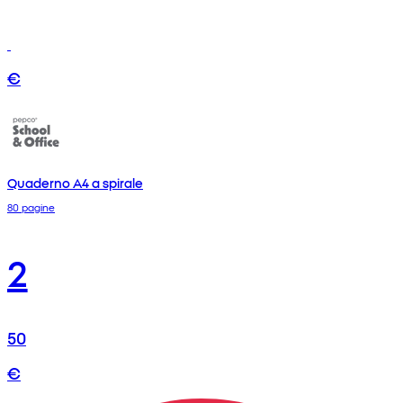
€
Quaderno A4 a spirale
80 pagine
2
50
€