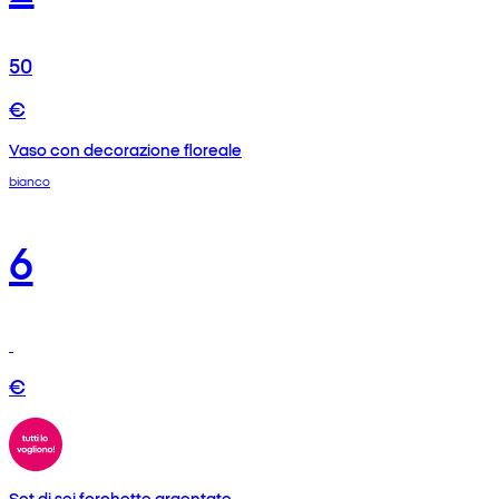
50
€
Vaso con decorazione floreale
bianco
6
€
Set di sei forchette argentate