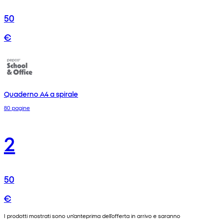
50
€
Quaderno A4 a spirale
80 pagine
2
50
€
I prodotti mostrati sono un'anteprima dell'offerta in arrivo e saranno