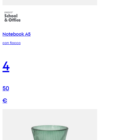
Notebook A5
con fiocco
4
50
€