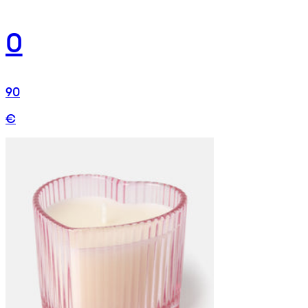
0
90
€