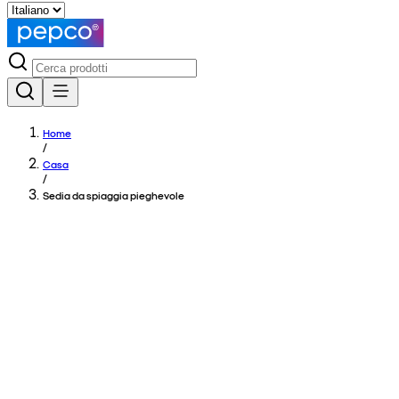
Home
/
Casa
/
Sedia da spiaggia pieghevole