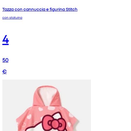
Tazza con cannuccia e figurina Stitch
con statuina
4
50
€