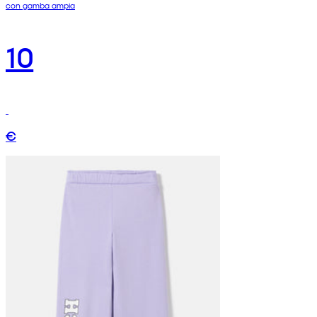
con gamba ampia
10
€