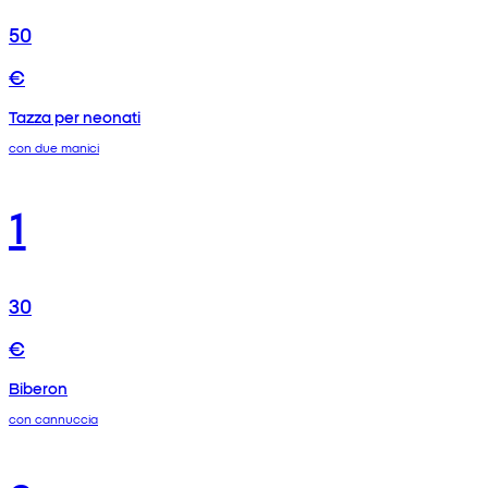
50
€
Tazza per neonati
con due manici
1
30
€
Biberon
con cannuccia