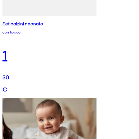
Set calzini neonato
con fiocco
1
30
€