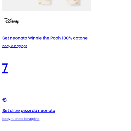
Set neonato Winnie the Pooh 100% cotone
body e leggings
7
€
Set di tre pezzi da neonato
body, tutina e bavaglino