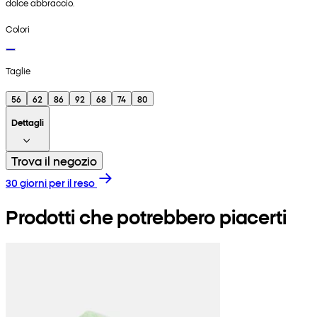
dolce abbraccio.
Colori
Taglie
56
62
86
92
68
74
80
Dettagli
Trova il negozio
30 giorni per il reso
Prodotti che potrebbero piacerti