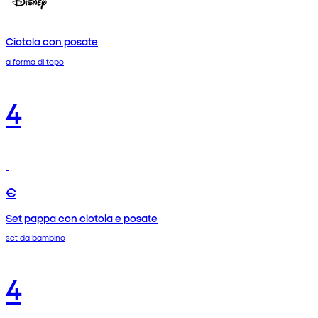
Ciotola con posate
a forma di topo
4
€
Set pappa con ciotola e posate
set da bambino
4