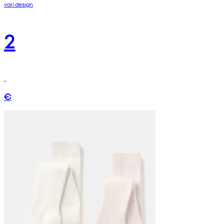
vari design
2
€