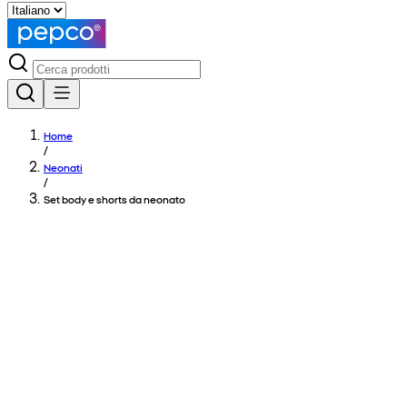
Home
/
Neonati
/
Set body e shorts da neonato