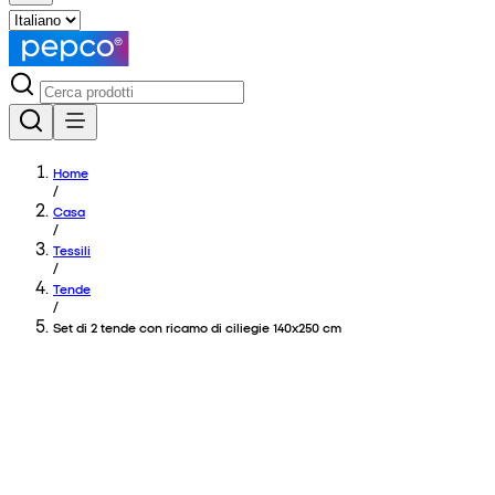
Home
/
Casa
/
Tessili
/
Tende
/
Set di 2 tende con ricamo di ciliegie 140x250 cm