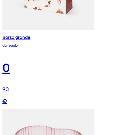
Borsa grande
da regalo
0
90
€