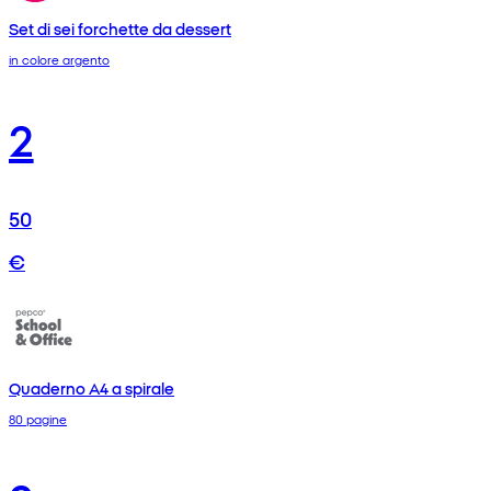
Set di sei forchette da dessert
in colore argento
2
50
€
Quaderno A4 a spirale
80 pagine