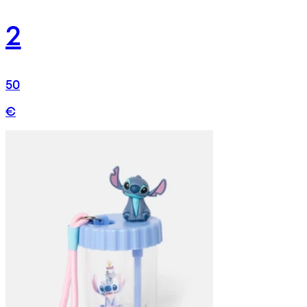
2
50
€