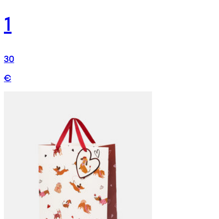
1
30
€