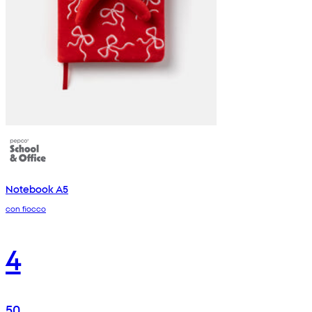
Notebook A5
con fiocco
4
50