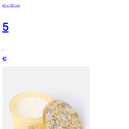
60 x 120 cm
5
€