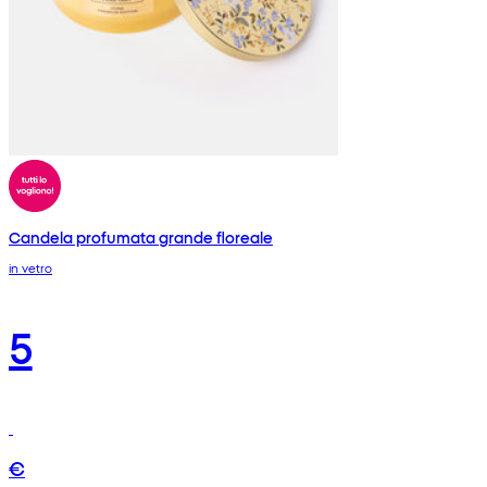
Candela profumata grande floreale
in vetro
5
€