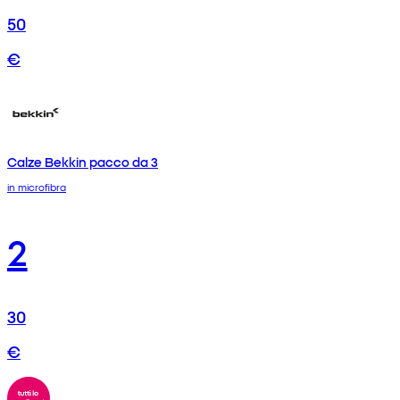
50
€
Calze Bekkin pacco da 3
in microfibra
2
30
€