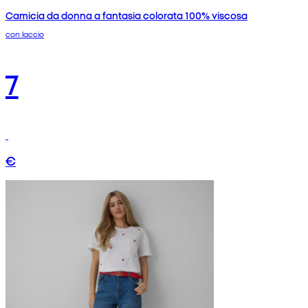
Camicia da donna a fantasia colorata 100% viscosa
con laccio
7
€