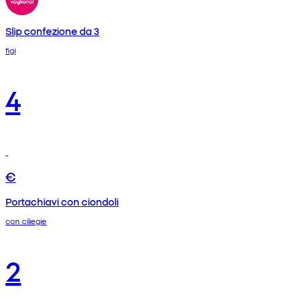
Slip confezione da 3
figi
4
€
Portachiavi con ciondoli
con ciliegie
2