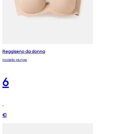
Reggiseno da donna
modello plunge
6
€