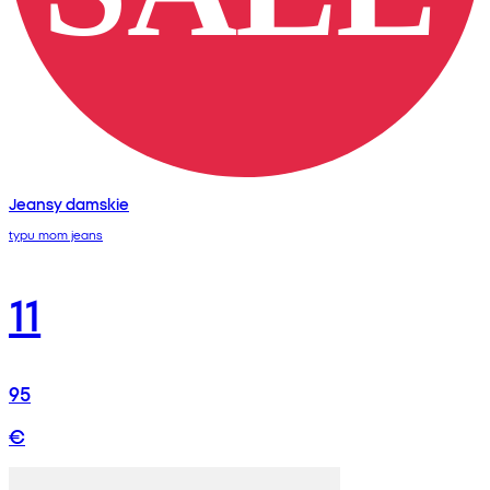
Jeansy damskie
typu mom jeans
11
95
€