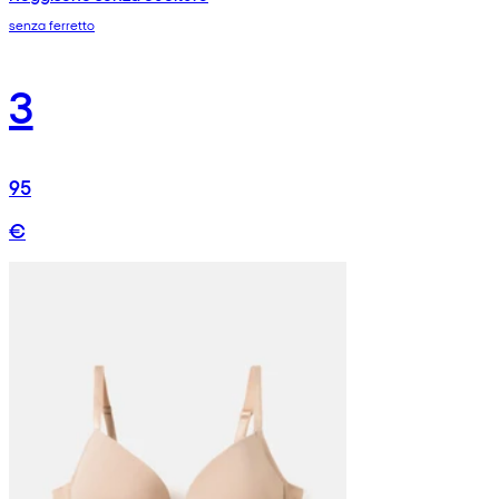
senza ferretto
3
95
€