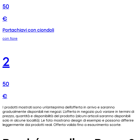
50
€
Portachiavi con ciondoli
con fiore
2
50
€
I prodotti mostrati sono un'anteprima dell'offerta in arrivo e saranno
gradualmente disponibili nei negozi. L'offerta in negozio può variare in termini di
prezzo, quantità e disponibilità del prodotto (alcuni articoli saranno disponibili
solo in alcune località). Le foto mostrano design di esempio e possono differire
leggermente dai prodotti reali. Offerta valida fino a esaurimento scorte.