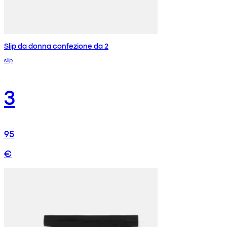
Slip da donna confezione da 2
slip
3
95
€