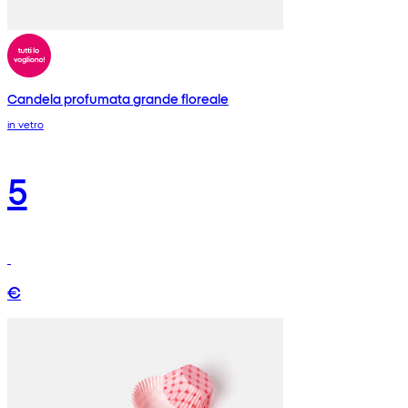
Candela profumata grande floreale
in vetro
5
€