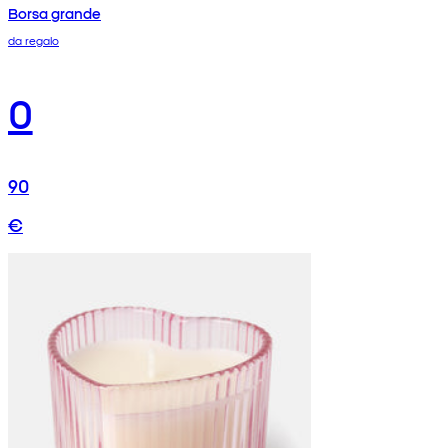
Borsa grande
da regalo
0
90
€