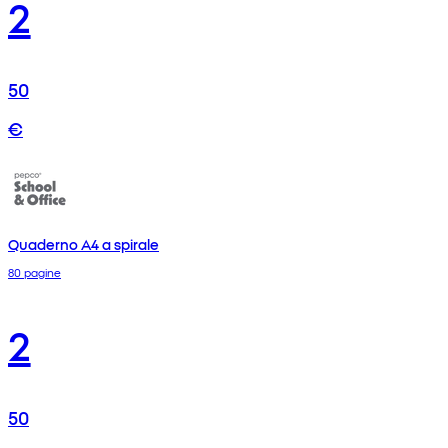
2
50
€
Quaderno A4 a spirale
80 pagine
2
50