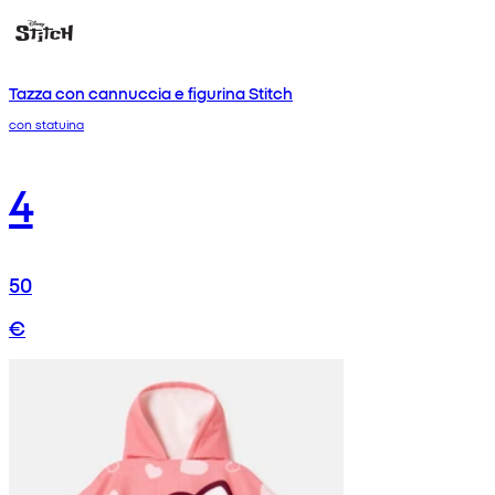
Tazza con cannuccia e figurina Stitch
con statuina
4
50
€