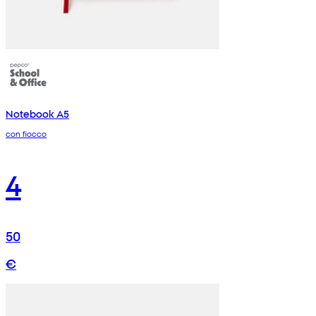
Notebook A5
con fiocco
4
50
€