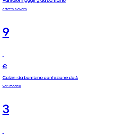
Pantaloni jogging da bambino
effetto slavato
9
€
Calzini da bambino confezione da 4
vari modelli
3