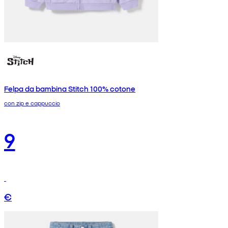
Felpa da bambina Stitch 100% cotone
con zip e cappuccio
9
€