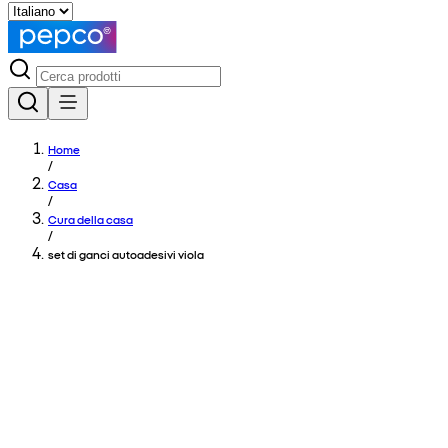
Home
/
Casa
/
Cura della casa
/
set di ganci autoadesivi viola