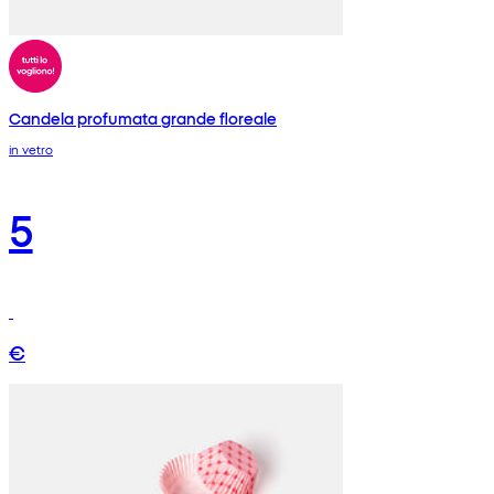
Candela profumata grande floreale
in vetro
5
€