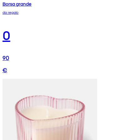
Borsa grande
da regalo
0
90
€