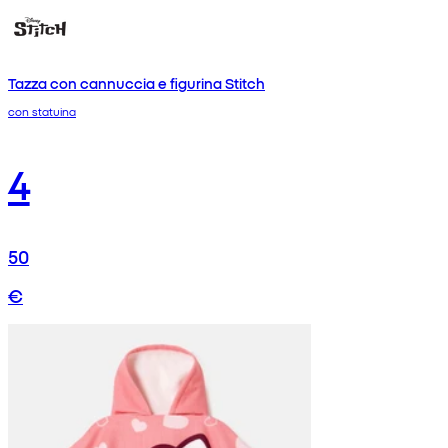
Tazza con cannuccia e figurina Stitch
con statuina
4
50
€