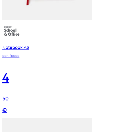
Notebook A5
con fiocco
4
50
€