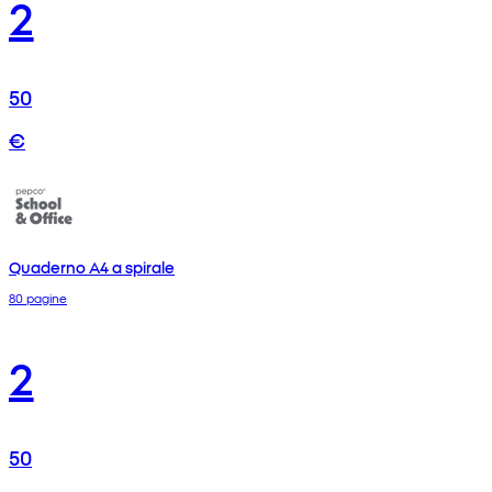
2
50
€
Quaderno A4 a spirale
80 pagine
2
50