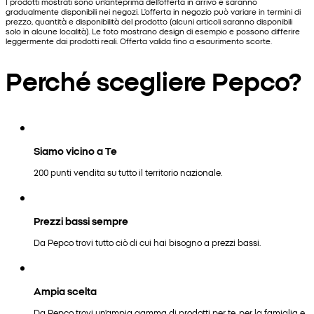
I prodotti mostrati sono un'anteprima dell'offerta in arrivo e saranno
gradualmente disponibili nei negozi. L'offerta in negozio può variare in termini di
prezzo, quantità e disponibilità del prodotto (alcuni articoli saranno disponibili
solo in alcune località). Le foto mostrano design di esempio e possono differire
leggermente dai prodotti reali. Offerta valida fino a esaurimento scorte.
Perché scegliere Pepco?
Siamo vicino a Te
200 punti vendita su tutto il territorio nazionale.
Prezzi bassi sempre
Da Pepco trovi tutto ciò di cui hai bisogno a prezzi bassi.
Ampia scelta
Da Pepco trovi un'ampia gamma di prodotti per te, per la famiglia e