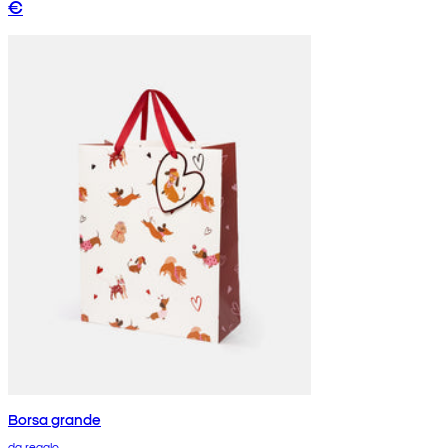
€
Borsa grande
da regalo