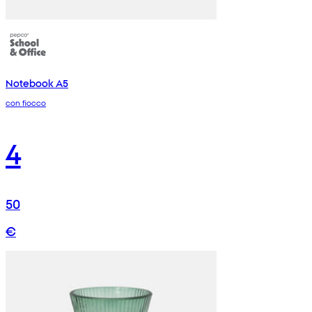
Notebook A5
con fiocco
4
50
€