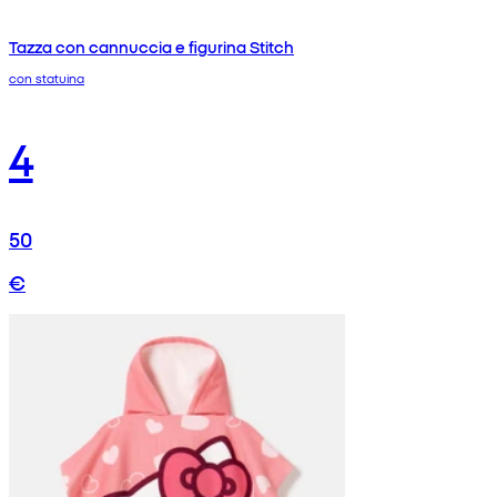
Tazza con cannuccia e figurina Stitch
con statuina
4
50
€