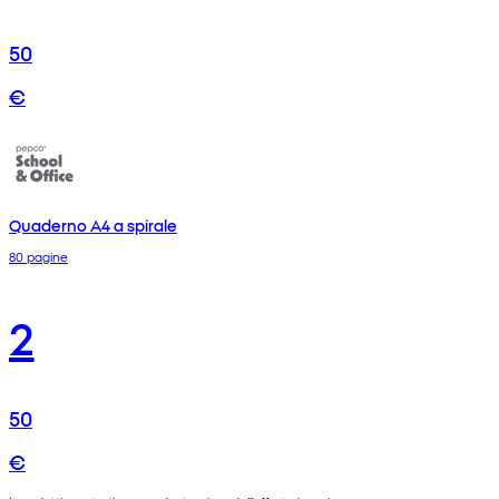
50
€
Quaderno A4 a spirale
80 pagine
2
50
€