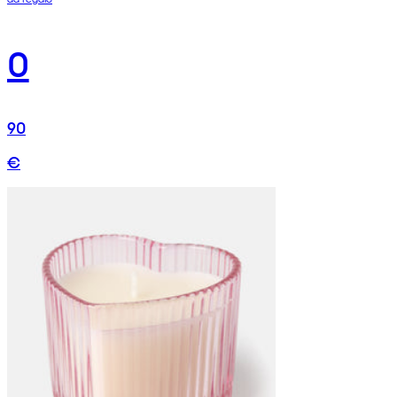
0
90
€