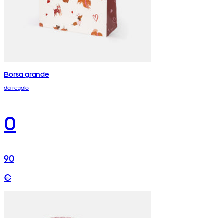
Borsa grande
da regalo
0
90
€