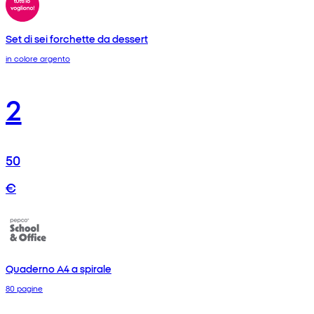
Set di sei forchette da dessert
in colore argento
2
50
€
Quaderno A4 a spirale
80 pagine