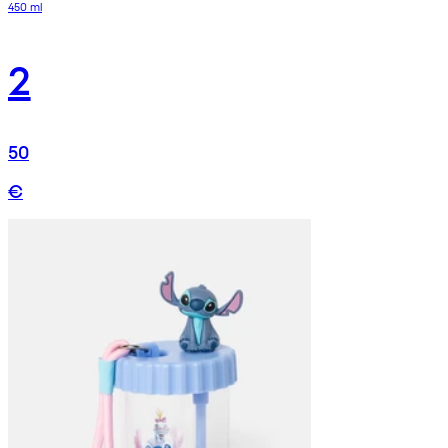
450 ml
2
50
€