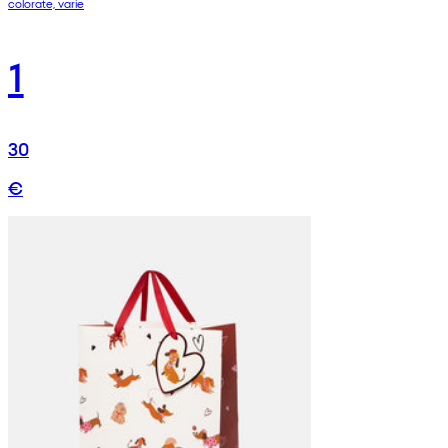
colorate, varie
1
30
€