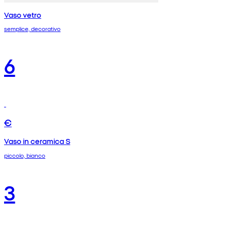
Vaso vetro
semplice, decorativo
6
€
Vaso in ceramica S
piccolo, bianco
3