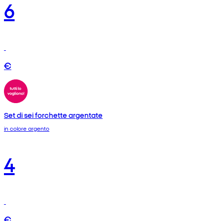
6
€
Set di sei forchette argentate
in colore argento
4
€