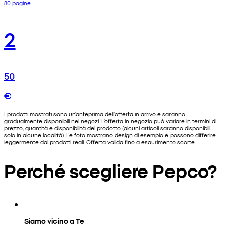
80 pagine
2
50
€
I prodotti mostrati sono un'anteprima dell'offerta in arrivo e saranno
gradualmente disponibili nei negozi. L'offerta in negozio può variare in termini di
prezzo, quantità e disponibilità del prodotto (alcuni articoli saranno disponibili
solo in alcune località). Le foto mostrano design di esempio e possono differire
leggermente dai prodotti reali. Offerta valida fino a esaurimento scorte.
Perché scegliere Pepco?
Siamo vicino a Te