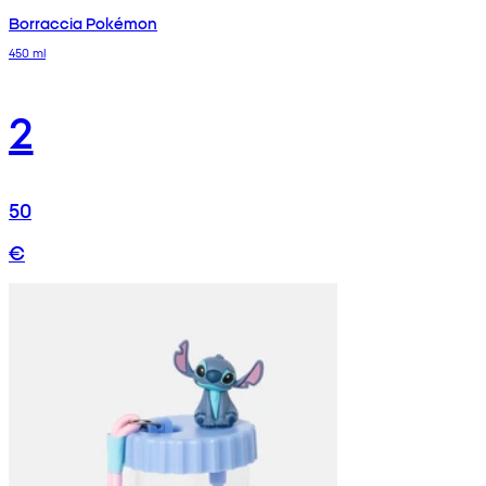
Borraccia Pokémon
450 ml
2
50
€