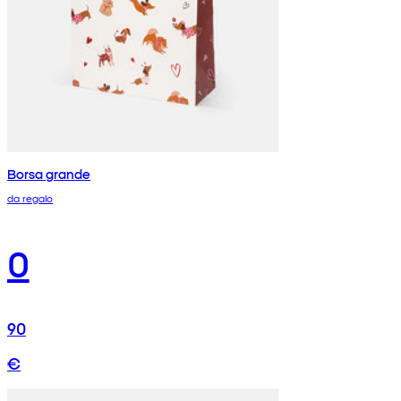
Borsa grande
da regalo
0
90
€