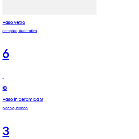
Vaso vetro
semplice, decorativo
6
€
Vaso in ceramica S
piccolo, bianco
3