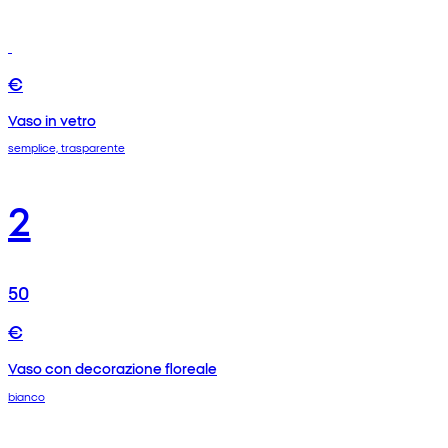
€
Vaso in vetro
semplice, trasparente
2
50
€
Vaso con decorazione floreale
bianco