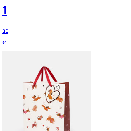
1
30
€