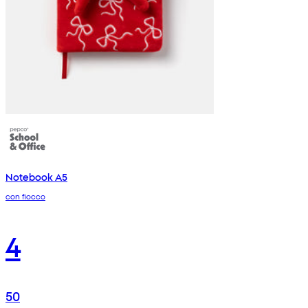
Notebook A5
con fiocco
4
50