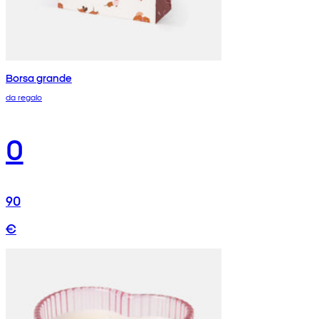
Borsa grande
da regalo
0
90
€