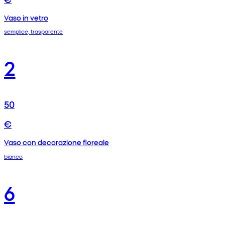
Vaso in vetro
semplice, trasparente
2
50
€
Vaso con decorazione floreale
bianco
6