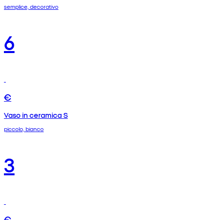
semplice, decorativo
6
€
Vaso in ceramica S
piccolo, bianco
3
€