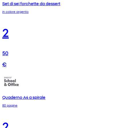
Set di sei forchette da dessert
in colore argento
2
50
€
Quaderno A4 a spirale
80 pagine
2