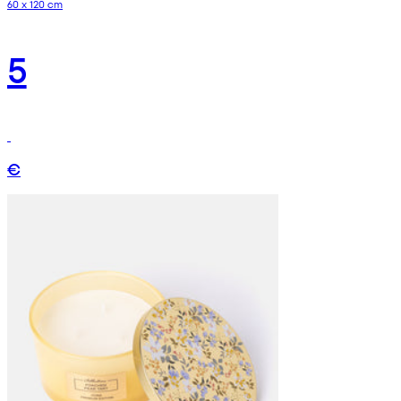
60 x 120 cm
5
€