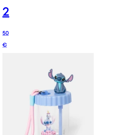
2
50
€