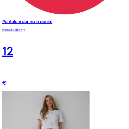
Pantaloni donna in denim
modello skinny
12
€