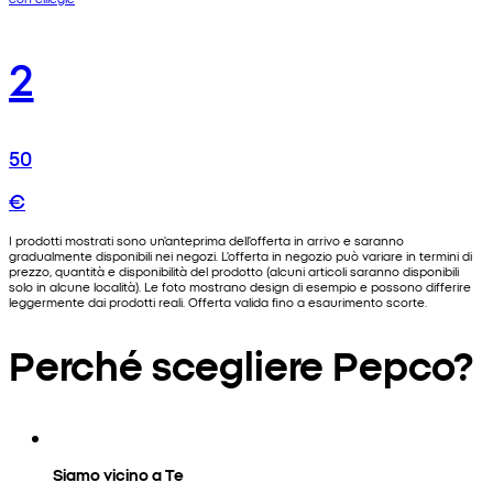
2
50
€
I prodotti mostrati sono un'anteprima dell'offerta in arrivo e saranno
gradualmente disponibili nei negozi. L'offerta in negozio può variare in termini di
prezzo, quantità e disponibilità del prodotto (alcuni articoli saranno disponibili
solo in alcune località). Le foto mostrano design di esempio e possono differire
leggermente dai prodotti reali. Offerta valida fino a esaurimento scorte.
Perché scegliere Pepco?
Siamo vicino a Te