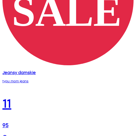
Jeansy damskie
typu mom jeans
11
95