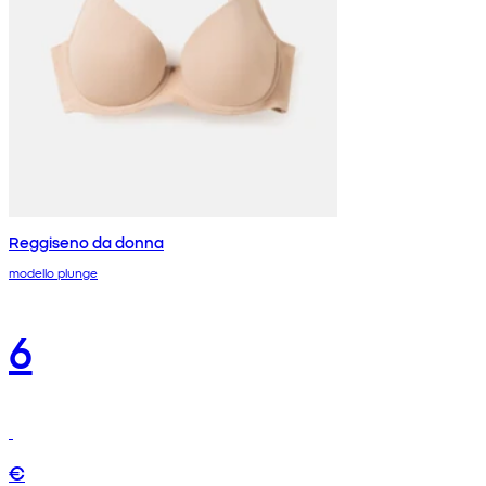
Reggiseno da donna
modello plunge
6
€