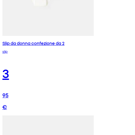
Slip da donna confezione da 2
slip
3
95
€