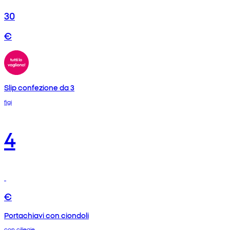
30
€
Slip confezione da 3
figi
4
€
Portachiavi con ciondoli
con ciliegie