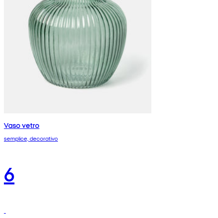
Vaso vetro
semplice, decorativo
6