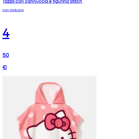
Tazza con cannuccia e figurina Stitch
con statuina
4
50
€