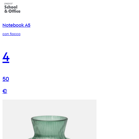
Notebook A5
con fiocco
4
50
€