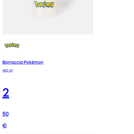
Borraccia Pokémon
450 ml
2
50
€