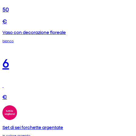
50
€
Vaso con decorazione floreale
bianco
6
€
Set di sei forchette argentate
in colore argento