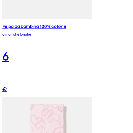
Felpa da bambina 100% cotone
a maniche lunghe
6
€