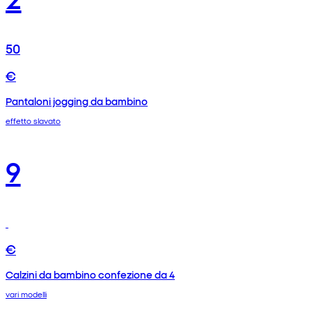
50
€
Pantaloni jogging da bambino
effetto slavato
9
€
Calzini da bambino confezione da 4
vari modelli