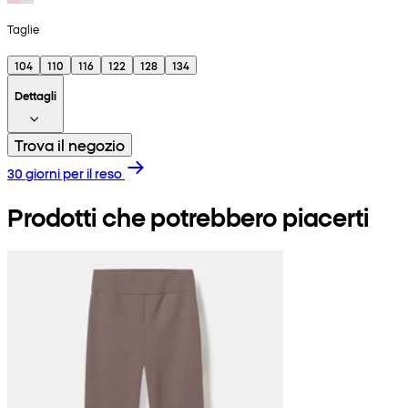
Taglie
104
110
116
122
128
134
Dettagli
Trova il negozio
30 giorni per il reso
Prodotti che potrebbero piacerti