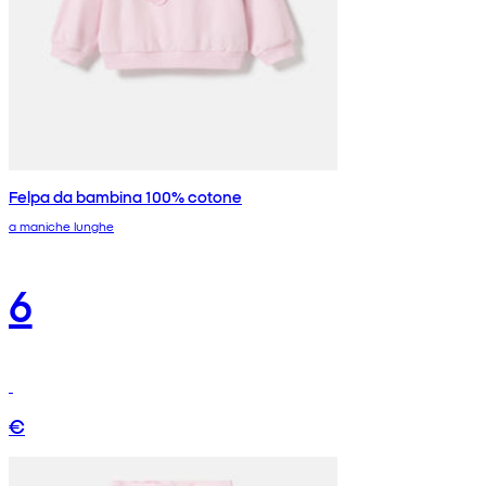
Felpa da bambina 100% cotone
a maniche lunghe
6
€