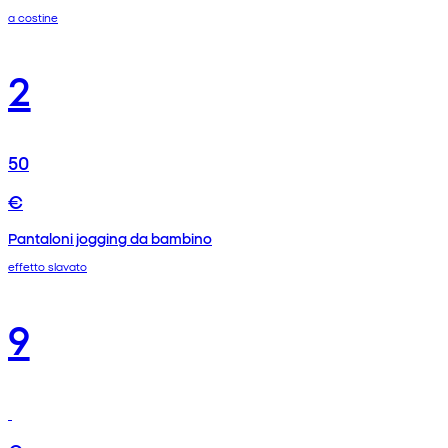
a costine
2
50
€
Pantaloni jogging da bambino
effetto slavato
9