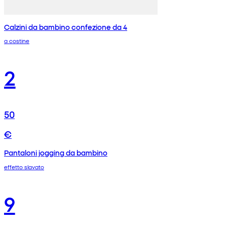
Calzini da bambino confezione da 4
a costine
2
50
€
Pantaloni jogging da bambino
effetto slavato
9