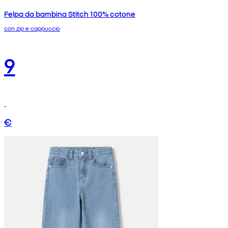
Felpa da bambina Stitch 100% cotone
con zip e cappuccio
9
€