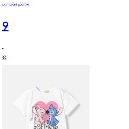
pantaloni sportivi
9
€