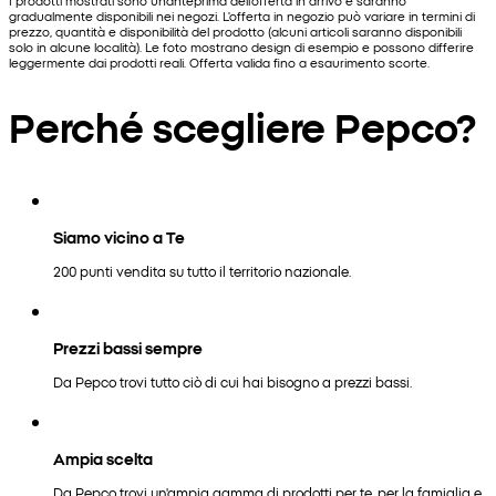
I prodotti mostrati sono un'anteprima dell'offerta in arrivo e saranno
gradualmente disponibili nei negozi. L'offerta in negozio può variare in termini di
prezzo, quantità e disponibilità del prodotto (alcuni articoli saranno disponibili
solo in alcune località). Le foto mostrano design di esempio e possono differire
leggermente dai prodotti reali. Offerta valida fino a esaurimento scorte.
Perché scegliere Pepco?
Siamo vicino a Te
200 punti vendita su tutto il territorio nazionale.
Prezzi bassi sempre
Da Pepco trovi tutto ciò di cui hai bisogno a prezzi bassi.
Ampia scelta
Da Pepco trovi un'ampia gamma di prodotti per te, per la famiglia e