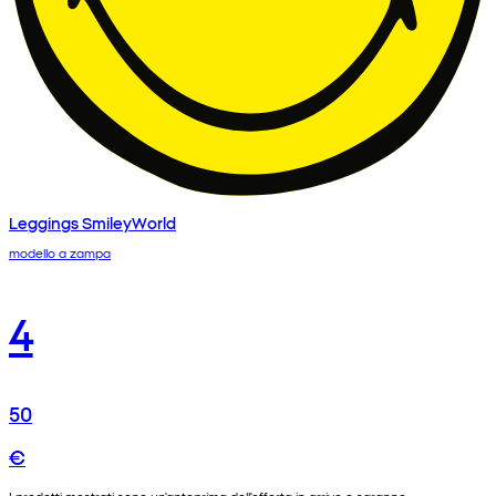
Leggings SmileyWorld
modello a zampa
4
50
€