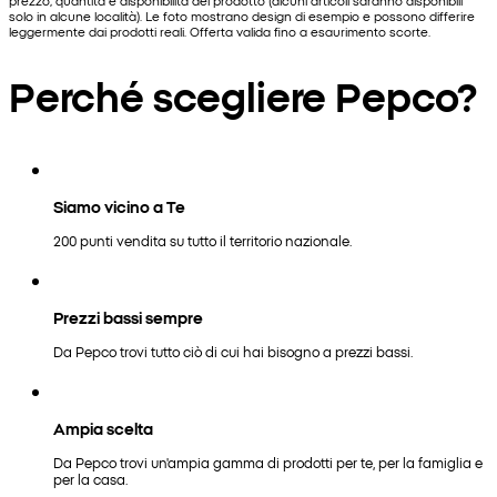
prezzo, quantità e disponibilità del prodotto (alcuni articoli saranno disponibili
solo in alcune località). Le foto mostrano design di esempio e possono differire
leggermente dai prodotti reali. Offerta valida fino a esaurimento scorte.
Perché scegliere Pepco?
Siamo vicino a Te
200 punti vendita su tutto il territorio nazionale.
Prezzi bassi sempre
Da Pepco trovi tutto ciò di cui hai bisogno a prezzi bassi.
Ampia scelta
Da Pepco trovi un'ampia gamma di prodotti per te, per la famiglia e
per la casa.