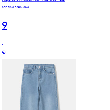
con zip e cappuccio
9
€