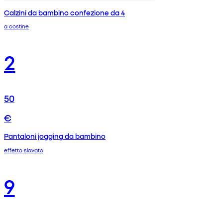
Calzini da bambino confezione da 4
a costine
2
50
€
Pantaloni jogging da bambino
effetto slavato
9