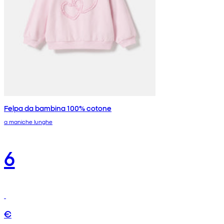
Felpa da bambina 100% cotone
a maniche lunghe
6
€