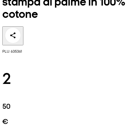
stampa di palme in 100%
cotone
PLU: 635361
2
50
€