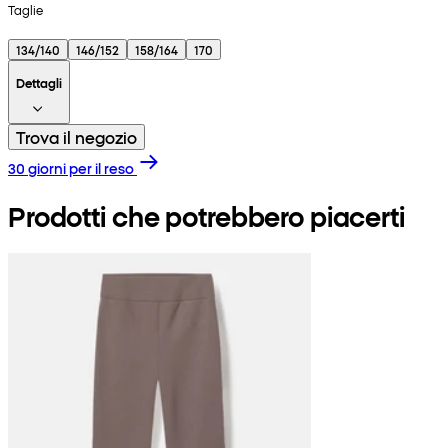
Taglie
134/140
146/152
158/164
170
Dettagli
Trova il negozio
30 giorni per il reso
Prodotti che potrebbero piacerti