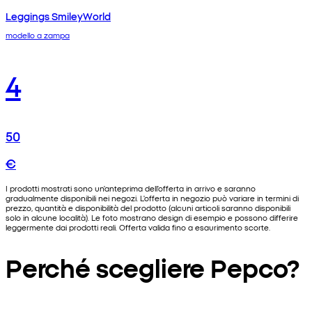
Leggings SmileyWorld
modello a zampa
4
50
€
I prodotti mostrati sono un'anteprima dell'offerta in arrivo e saranno
gradualmente disponibili nei negozi. L'offerta in negozio può variare in termini di
prezzo, quantità e disponibilità del prodotto (alcuni articoli saranno disponibili
solo in alcune località). Le foto mostrano design di esempio e possono differire
leggermente dai prodotti reali. Offerta valida fino a esaurimento scorte.
Perché scegliere Pepco?