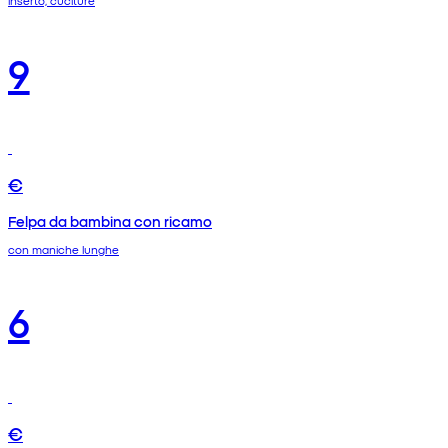
inserto, cuciture
9
€
Felpa da bambina con ricamo
con maniche lunghe
6
€