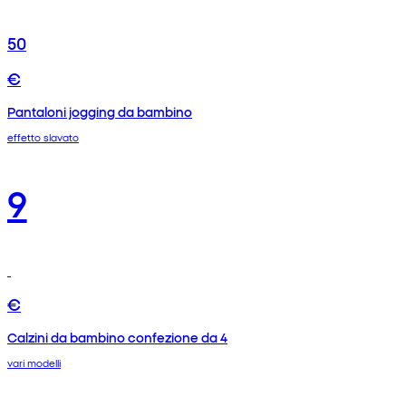
50
€
Pantaloni jogging da bambino
effetto slavato
9
€
Calzini da bambino confezione da 4
vari modelli