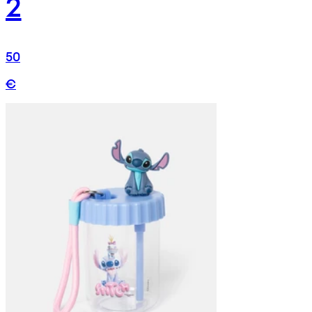
2
50
€