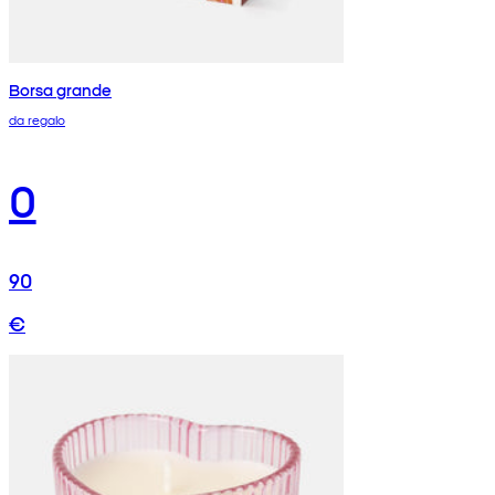
Borsa grande
da regalo
0
90
€