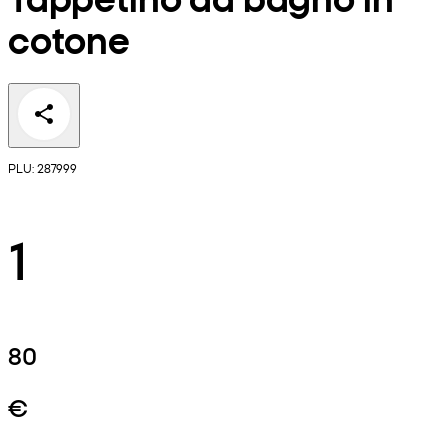
cotone
PLU: 287999
1
80
€