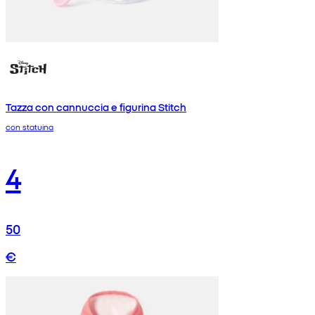
Tazza con cannuccia e figurina Stitch
con statuina
4
50
€