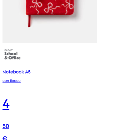
Notebook A5
con fiocco
4
50
€