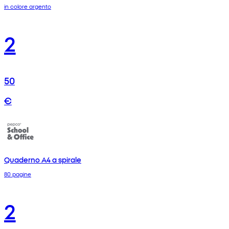
in colore argento
2
50
€
Quaderno A4 a spirale
80 pagine
2