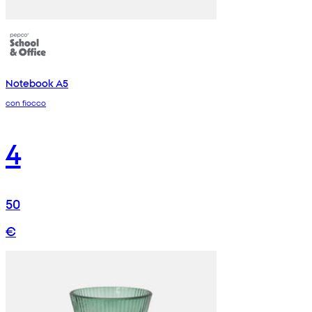
Notebook A5
con fiocco
4
50
€