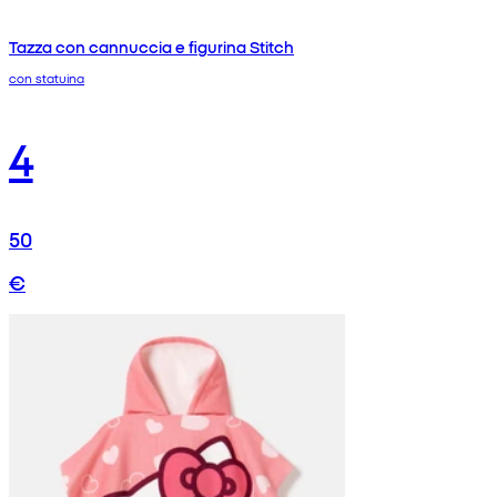
Tazza con cannuccia e figurina Stitch
con statuina
4
50
€