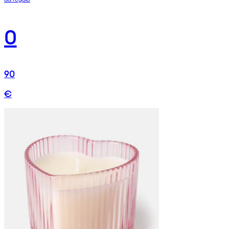
0
90
€