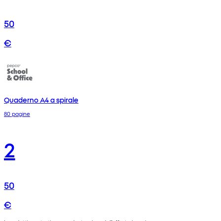
50
€
Quaderno A4 a spirale
80 pagine
2
50
€