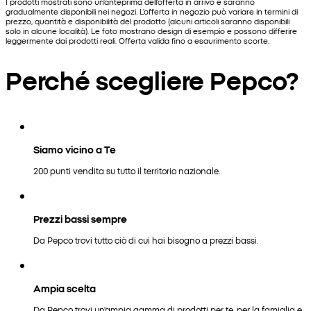
I prodotti mostrati sono un'anteprima dell'offerta in arrivo e saranno
gradualmente disponibili nei negozi. L'offerta in negozio può variare in termini di
prezzo, quantità e disponibilità del prodotto (alcuni articoli saranno disponibili
solo in alcune località). Le foto mostrano design di esempio e possono differire
leggermente dai prodotti reali. Offerta valida fino a esaurimento scorte.
Perché scegliere Pepco?
Siamo vicino a Te
200 punti vendita su tutto il territorio nazionale.
Prezzi bassi sempre
Da Pepco trovi tutto ciò di cui hai bisogno a prezzi bassi.
Ampia scelta
Da Pepco trovi un'ampia gamma di prodotti per te, per la famiglia e