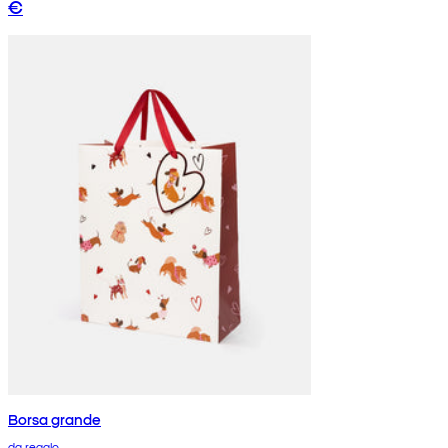
€
Borsa grande
da regalo