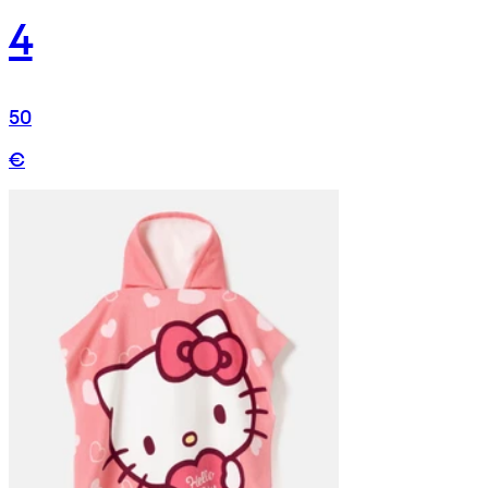
4
50
€