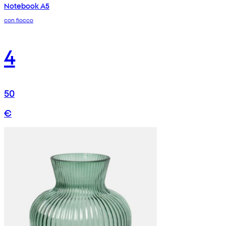
Notebook A5
con fiocco
4
50
€