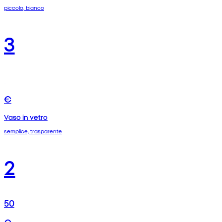
piccolo, bianco
3
€
Vaso in vetro
semplice, trasparente
2
50