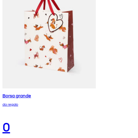
Borsa grande
da regalo
0