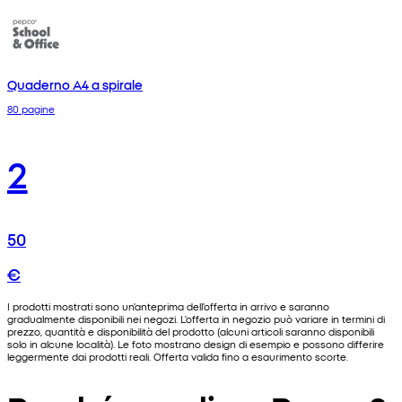
Quaderno A4 a spirale
80 pagine
2
50
€
I prodotti mostrati sono un'anteprima dell'offerta in arrivo e saranno
gradualmente disponibili nei negozi. L'offerta in negozio può variare in termini di
prezzo, quantità e disponibilità del prodotto (alcuni articoli saranno disponibili
solo in alcune località). Le foto mostrano design di esempio e possono differire
leggermente dai prodotti reali. Offerta valida fino a esaurimento scorte.