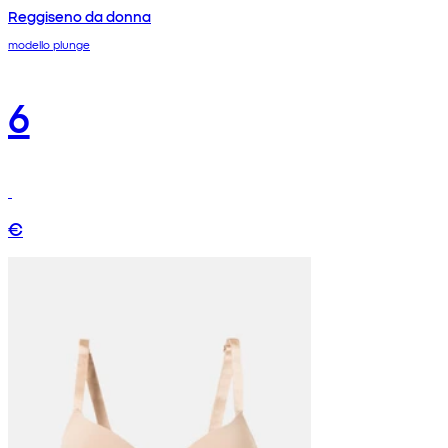
Reggiseno da donna
modello plunge
6
€