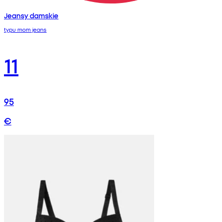
Jeansy damskie
typu mom jeans
11
95
€