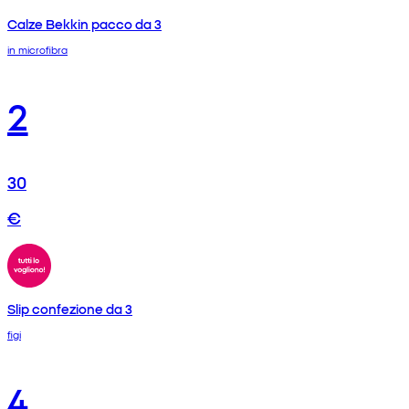
Calze Bekkin pacco da 3
in microfibra
2
30
€
Slip confezione da 3
figi
4