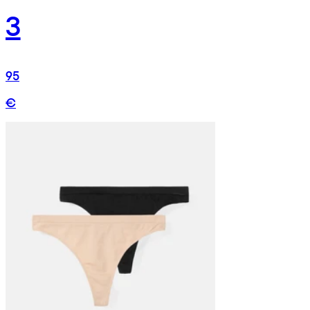
3
95
€