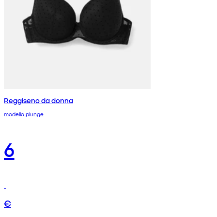
Reggiseno da donna
modello plunge
6
€