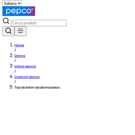
Home
/
Donna
/
Intimo donna
/
Costumi donna
/
Top da bikini da donna basic