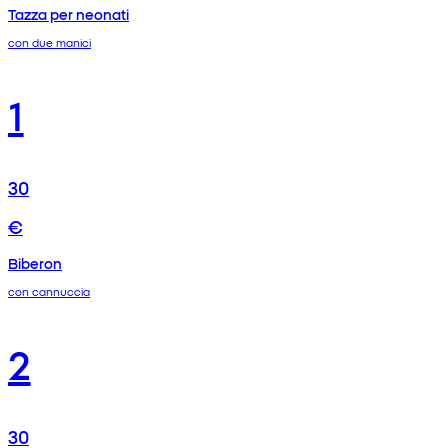
Tazza per neonati
con due manici
1
30
€
Biberon
con cannuccia
2
30