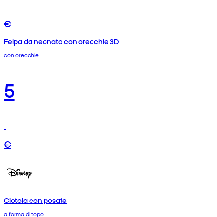
€
Felpa da neonato con orecchie 3D
con orecchie
5
€
Ciotola con posate
a forma di topo