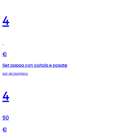
4
€
Set pappa con ciotola e posate
set da bambino
4
50
€