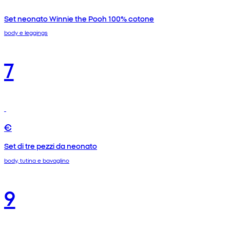
Set neonato Winnie the Pooh 100% cotone
body e leggings
7
€
Set di tre pezzi da neonato
body, tutina e bavaglino
9