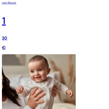
con fiocco
1
30
€