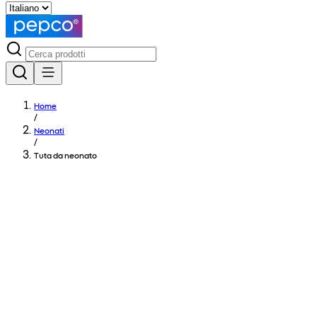
Home
/
Neonati
/
Tuta da neonato