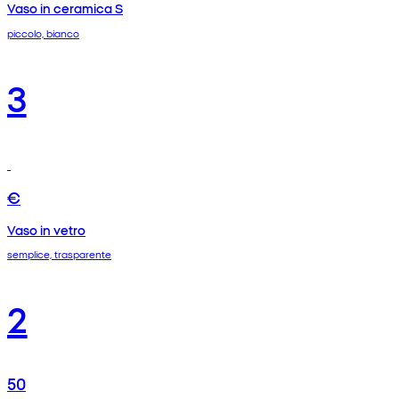
Vaso in ceramica S
piccolo, bianco
3
€
Vaso in vetro
semplice, trasparente
2
50