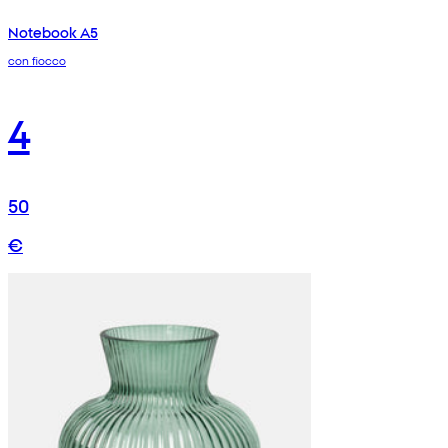
Notebook A5
con fiocco
4
50
€