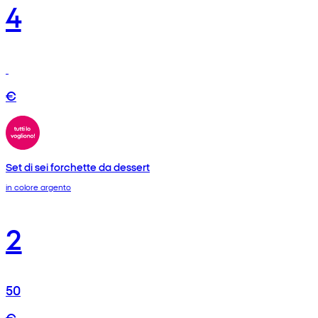
4
€
Set di sei forchette da dessert
in colore argento
2
50
€