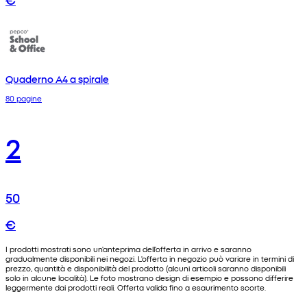
Quaderno A4 a spirale
80 pagine
2
50
€
I prodotti mostrati sono un'anteprima dell'offerta in arrivo e saranno
gradualmente disponibili nei negozi. L'offerta in negozio può variare in termini di
prezzo, quantità e disponibilità del prodotto (alcuni articoli saranno disponibili
solo in alcune località). Le foto mostrano design di esempio e possono differire
leggermente dai prodotti reali. Offerta valida fino a esaurimento scorte.