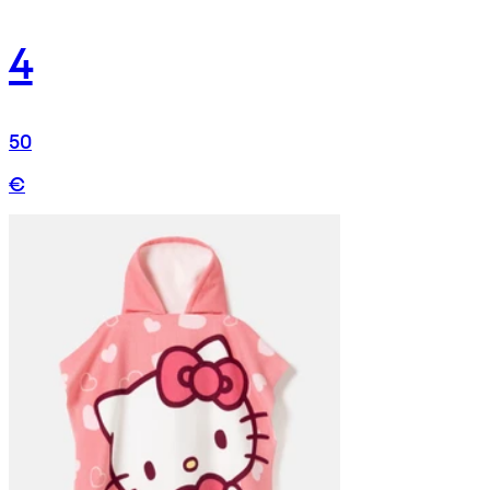
4
50
€