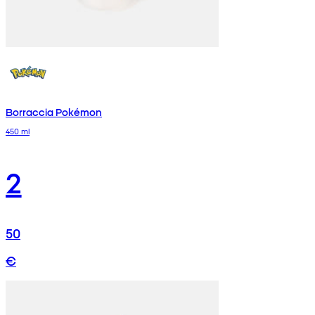
Borraccia Pokémon
450 ml
2
50
€