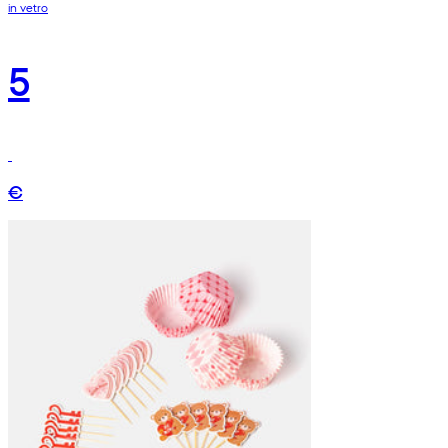
in vetro
5
€