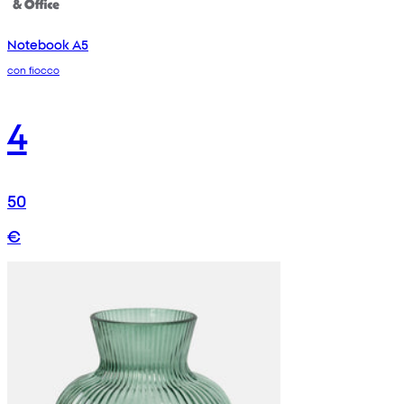
Notebook A5
con fiocco
4
50
€