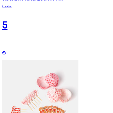
in vetro
5
€