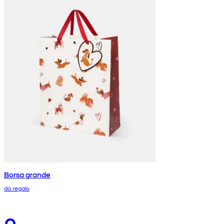
Borsa grande
da regalo
0