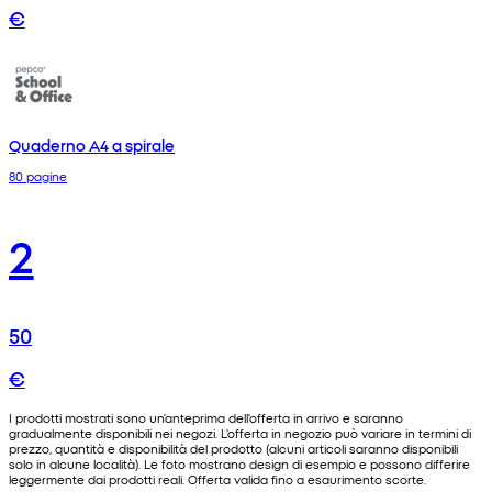
€
Quaderno A4 a spirale
80 pagine
2
50
€
I prodotti mostrati sono un'anteprima dell'offerta in arrivo e saranno
gradualmente disponibili nei negozi. L'offerta in negozio può variare in termini di
prezzo, quantità e disponibilità del prodotto (alcuni articoli saranno disponibili
solo in alcune località). Le foto mostrano design di esempio e possono differire
leggermente dai prodotti reali. Offerta valida fino a esaurimento scorte.