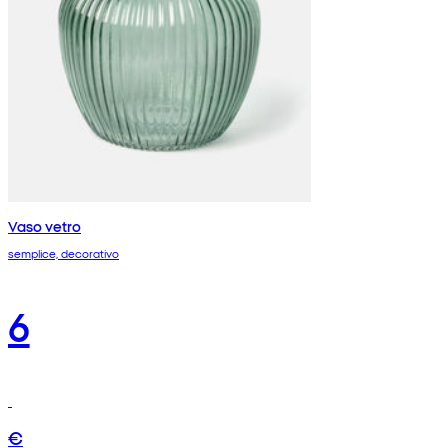
Vaso vetro
semplice, decorativo
6
€