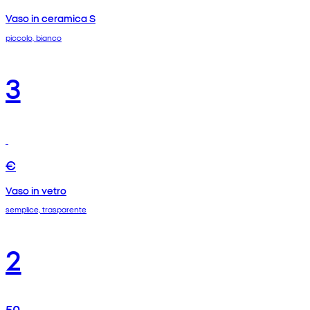
Vaso in ceramica S
piccolo, bianco
3
€
Vaso in vetro
semplice, trasparente
2
50