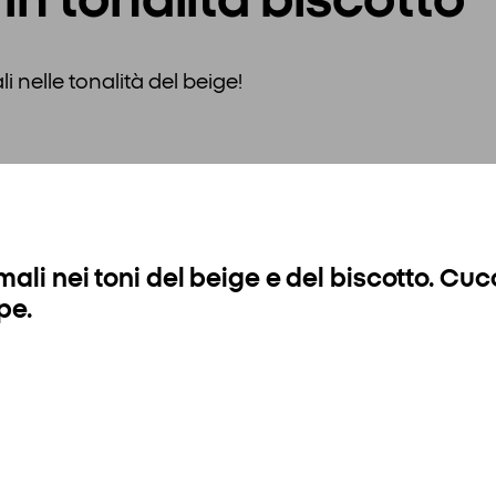
i nelle tonalità del beige!
mali nei toni del beige e del biscotto. Cu
pe.