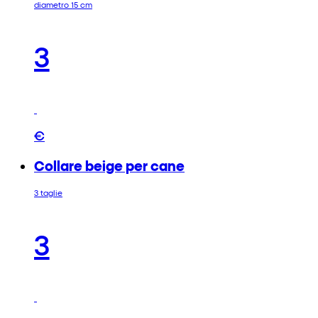
diametro 15 cm
3
€
Collare beige per cane
3 taglie
3