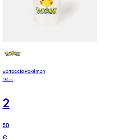
Borraccia Pokémon
450 ml
2
50
€