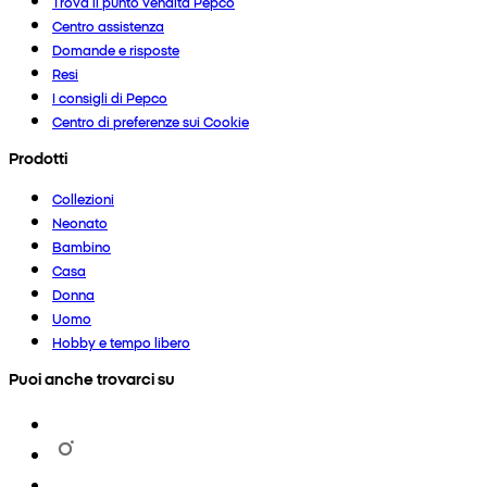
Trova il punto vendita Pepco
Centro assistenza
Domande e risposte
Resi
I consigli di Pepco
Centro di preferenze sui Cookie
Prodotti
Collezioni
Neonato
Bambino
Casa
Donna
Uomo
Hobby e tempo libero
Puoi anche trovarci su