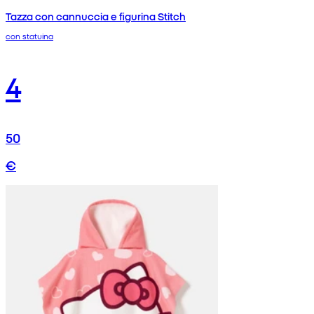
Tazza con cannuccia e figurina Stitch
con statuina
4
50
€