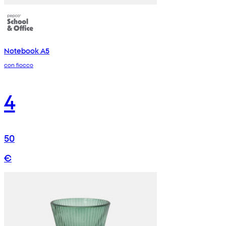
Notebook A5
con fiocco
4
50
€