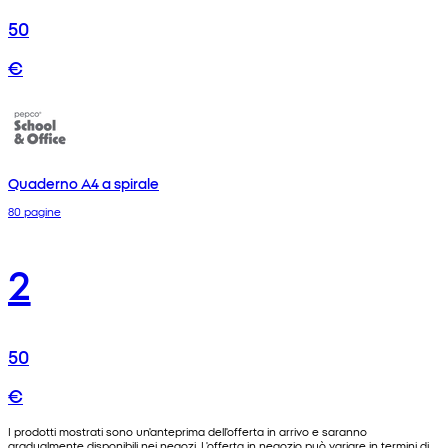
50
€
Quaderno A4 a spirale
80 pagine
2
50
€
I prodotti mostrati sono un'anteprima dell'offerta in arrivo e saranno
gradualmente disponibili nei negozi. L'offerta in negozio può variare in termini di