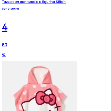
Tazza con cannuccia e figurina Stitch
con statuina
4
50
€