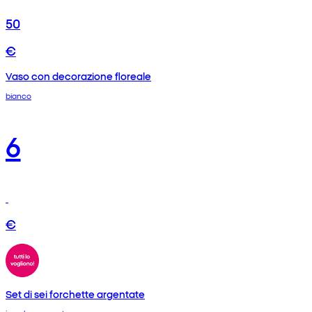
50
€
Vaso con decorazione floreale
bianco
6
€
Set di sei forchette argentate