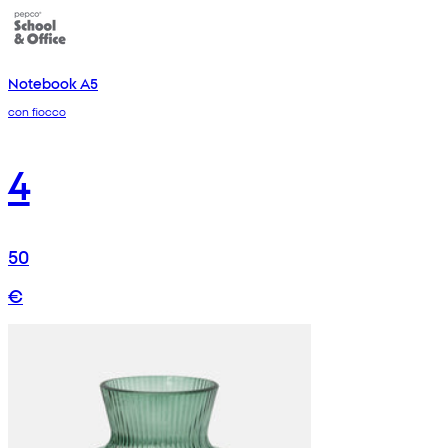
Notebook A5
con fiocco
4
50
€