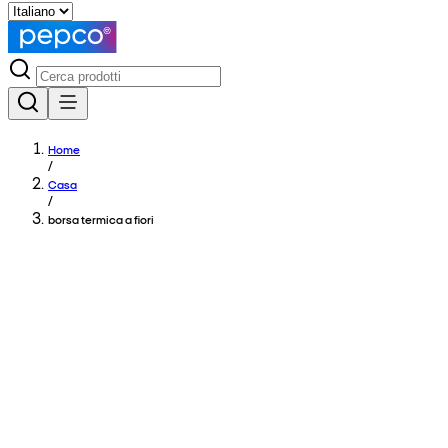
Home
/
Casa
/
borsa termica a fiori