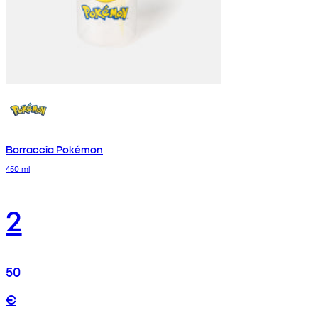
Borraccia Pokémon
450 ml
2
50
€