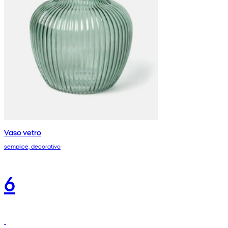
Vaso vetro
semplice, decorativo
6